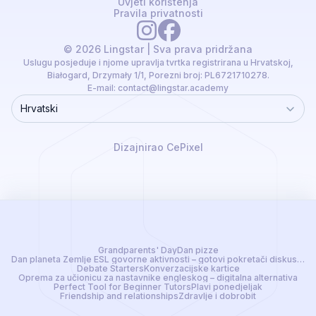
Uvjeti korištenja
Pravila privatnosti
© 2026 Lingstar | Sva prava pridržana
Uslugu posjeduje i njome upravlja tvrtka registrirana u Hrvatskoj,
Białogard, Drzymały 1/1, Porezni broj: PL6721710278.
E-mail:
contact@lingstar.academy
Hrvatski
Language
Dizajnirao CePixel
Grandparents' Day
Dan pizze
Dan planeta Zemlje ESL govorne aktivnosti – gotovi pokretači diskusije z
Debate Starters
Konverzacijske kartice
Oprema za učionicu za nastavnike engleskog – digitalna alternativa
Perfect Tool for Beginner Tutors
Plavi ponedjeljak
Friendship and relationships
Zdravlje i dobrobit