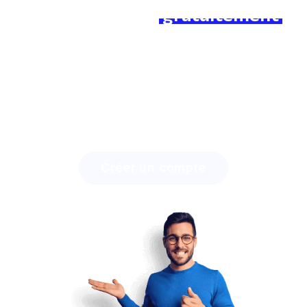
Rejoignez-nous
gratuitement
dès aujourd'hui et faites la
différence !
Découvrez combien de temps vous pouvez
économiser avec Lingstar
et engagez facilement vos
étudiants.
Créer un compte