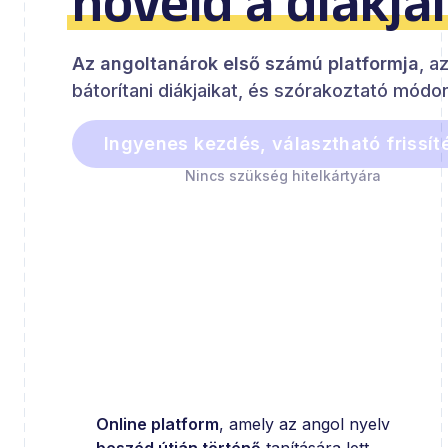
növeld a diákja
Az angoltanárok első számú platformja
, a
bátorítani diákjaikat, és szórakoztató módon
Ingyenes kezdés, választható frissít
Nincs szükség hitelkártyára
Online platform
, amely az angol nyelv