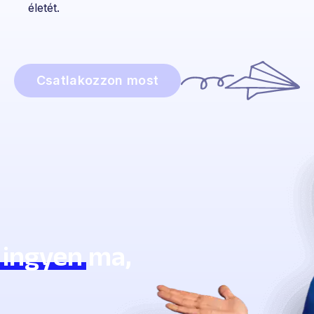
életét.
Csatlakozzon most
k
ingyen
ma,