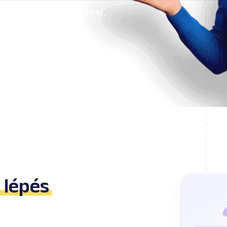
 Lingstar használatával,
.
 lépés