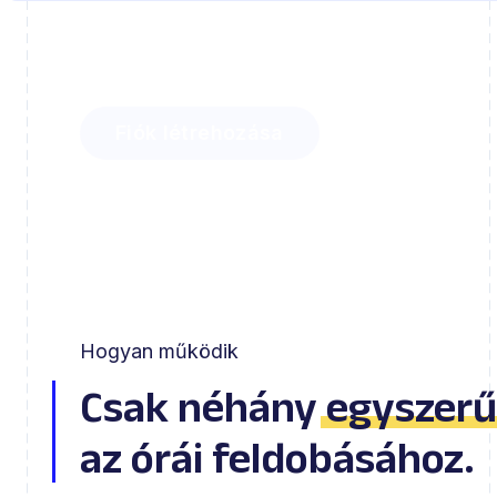
Fedezze fel, mennyi időt takaríthat meg a
és milyen könnyedén inspirálhatja tanulóit
Fiók létrehozása
Hogyan működik
Csak néhány
egyszerű
az órái feldobásához.