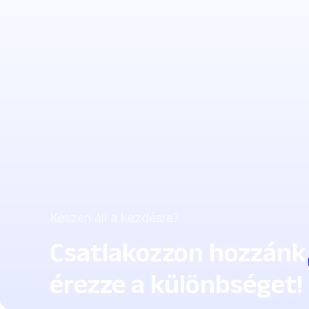
Készen áll a kezdésre?
Csatlakozzon hozzán
érezze a különbséget!