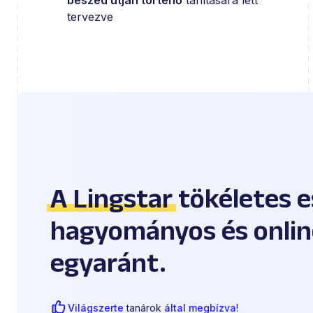
beszéd útján történő
tanítására lett
tervezve
A Lingstar
tökéletes e
hagyományos és onlin
egyaránt.
Világszerte
tanárok
által megbízva
!