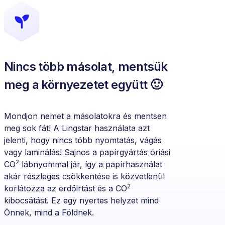
Nincs több másolat, mentsük
meg a környezetet együtt 🙂
Mondjon nemet a másolatokra és mentsen
meg sok fát! A Lingstar használata azt
jelenti, hogy nincs több nyomtatás, vágás
vagy laminálás! Sajnos a papírgyártás óriási
2
CO
lábnyommal jár, így a papírhasználat
akár részleges csökkentése is közvetlenül
2
korlátozza az erdőirtást és a CO
kibocsátást. Ez egy nyertes helyzet mind
Önnek, mind a Földnek.