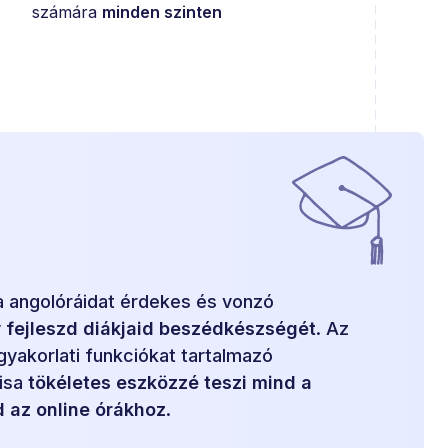
számára
minden szinten
ja angolóráidat érdekes és vonzó
y
fejleszd diákjaid beszédkészségét
. Az
gyakorlati funkciókat tartalmazó
zisa
tökéletes eszközzé teszi mind a
az online órákhoz
.