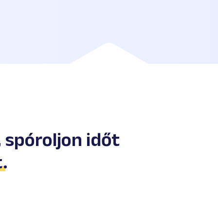
, spóroljon időt
t
.