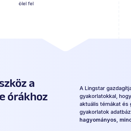
ölel fel
szköz a
A Lingstar gazdagít
e órákhoz
gyakorlatokkal, hog
aktuális témákat és 
gyakorlatok adatbá
hagyományos, mind 