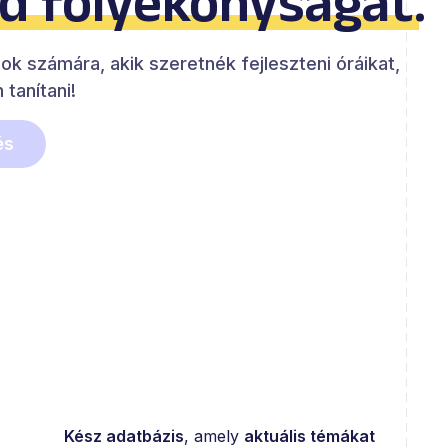
id folyékonyságát
.
zok számára, akik szeretnék fejleszteni óráikat,
 tanítani!
és
Kész adatbázis
, amely
aktuális témákat