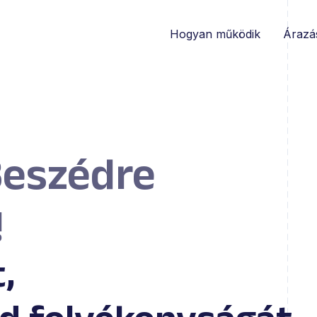
Hogyan működik
Árazá
Beszédre
!
,