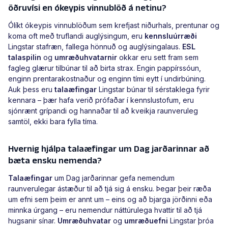
öðruvísi en ókeypis vinnublöð á netinu?
Ólíkt ókeypis vinnublöðum sem krefjast niðurhals, prentunar og
koma oft með truflandi auglýsingum, eru
kennsluúrræði
Lingstar stafræn, fallega hönnuð og auglýsingalaus.
ESL
talaspilin
og
umræðuhvatarnir
okkar eru sett fram sem
fagleg glærur tilbúnar til að birta strax. Engin pappírssóun,
enginn prentarakostnaður og enginn tími eytt í undirbúning.
Auk þess eru
talaæfingar
Lingstar búnar til sérstaklega fyrir
kennara – þær hafa verið prófaðar í kennslustofum, eru
sjónrænt grípandi og hannaðar til að kveikja raunveruleg
samtöl, ekki bara fylla tíma.
Hvernig hjálpa talaæfingar um Dag jarðarinnar að
bæta ensku nemenda?
Talaæfingar
um Dag jarðarinnar gefa nemendum
raunverulegar ástæður til að tjá sig á ensku. Þegar þeir ræða
um efni sem þeim er annt um – eins og að bjarga jörðinni eða
minnka úrgang – eru nemendur náttúrulega hvattir til að tjá
hugsanir sínar.
Umræðuhvatar
og
umræðuefni
Lingstar þróa