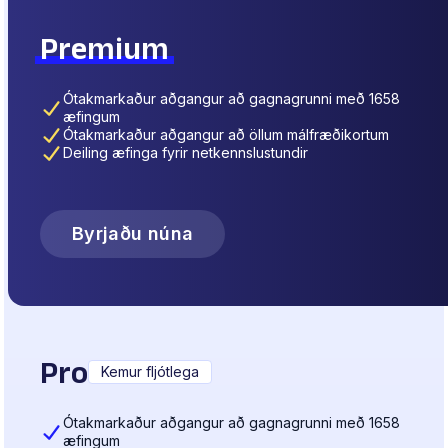
Premium
Ótakmarkaður aðgangur að gagnagrunni með 1658
æfingum
Ótakmarkaður aðgangur að öllum málfræðikortum
Deiling æfinga fyrir netkennslustundir
Byrjaðu núna
Pro
Kemur fljótlega
Ótakmarkaður aðgangur að gagnagrunni með 1658
æfingum