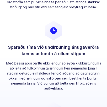
orðaforða sem þú vilt einbeita þér að. Safn æfinga stækkar
stöðugt og nær yfir efni sem tengjast breytilegum heimi.
Sparaðu tíma við undirbúning áhugaverðra
kennslustunda á öllum stigum
Með þessu appi þarftu ekki lengur að eyða klukkustundum í
að leita að fullkomnum talæfingum fyrir nemendur þína. Í
staðinn geturðu einfaldlega fengið aðgang að gagnagrunni
okkar með æfingum og valið þær sem best henta þörfum
nemenda þinna. Við vonum að þetta geri líf þitt aðeins
auðveldara.