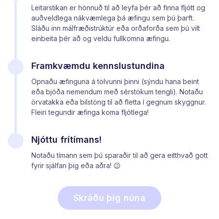
Leitarstikan er hönnuð til að leyfa þér að finna fljótt og
auðveldlega nákvæmlega þá æfingu sem þú þarft.
Sláðu inn málfræðistrúktúr eða orðaforða sem þú vilt
einbeita þér að og veldu fullkomna æfingu.
Framkvæmdu kennslustundina
Opnaðu æfinguna á tölvunni þinni (sýndu hana beint
eða bjóða nemendum með sérstökum tengli). Notaðu
örvatakka eða bilstöng til að fletta í gegnum skyggnur.
Fleiri tegundir æfinga koma fljótlega!
Njóttu frítímans!
Notaðu tímann sem þú sparaðir til að gera eitthvað gott
fyrir sjálfan þig eða aðra! 😉
Skráðu þig núna