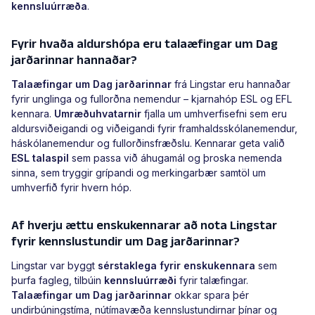
kennsluúrræða
.
Fyrir hvaða aldurshópa eru talaæfingar um Dag
jarðarinnar hannaðar?
Talaæfingar um Dag jarðarinnar
frá Lingstar eru hannaðar
fyrir unglinga og fullorðna nemendur – kjarnahóp ESL og EFL
kennara.
Umræðuhvatarnir
fjalla um umhverfisefni sem eru
aldursviðeigandi og viðeigandi fyrir framhaldsskólanemendur,
háskólanemendur og fullorðinsfræðslu. Kennarar geta valið
ESL talaspil
sem passa við áhugamál og þroska nemenda
sinna, sem tryggir grípandi og merkingarbær samtöl um
umhverfið fyrir hvern hóp.
Af hverju ættu enskukennarar að nota Lingstar
fyrir kennslustundir um Dag jarðarinnar?
Lingstar var byggt
sérstaklega fyrir enskukennara
sem
þurfa fagleg, tilbúin
kennsluúrræði
fyrir talæfingar.
Talaæfingar um Dag jarðarinnar
okkar spara þér
undirbúningstíma, nútímavæða kennslustundirnar þínar og