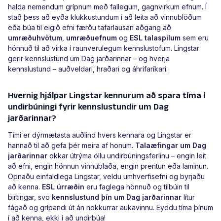
halda nemendum grípnum með fallegum, gagnvirkum efnum. Í
stað þess að eyða klukkustundum í að leita að vinnublöðum
eða búa til eigið efni færðu tafarlausan aðgang að
umræðuhvötum
,
umræðuefnum
og
ESL talaspilum
sem eru
hönnuð til að virka í raunverulegum kennslustofum. Lingstar
gerir kennslustund um Dag jarðarinnar – og hverja
kennslustund – auðveldari, hraðari og áhrifaríkari.
Hvernig hjálpar Lingstar kennurum að spara tíma í
undirbúningi fyrir kennslustundir um Dag
jarðarinnar?
Tími er dýrmætasta auðlind hvers kennara og Lingstar er
hannað til að gefa þér meira af honum.
Talaæfingar um Dag
jarðarinnar
okkar útrýma öllu undirbúningsferlinu – engin leit
að efni, engin hönnun vinnublaða, engin prentun eða laminun.
Opnaðu einfaldlega Lingstar, veldu umhverfisefni og byrjaðu
að kenna.
ESL úrræðin
eru faglega hönnuð og tilbúin til
birtingar, svo
kennslustund þín um Dag jarðarinnar
lítur
fágað og grípandi út án nokkurrar aukavinnu. Eyddu tíma þínum
í að kenna, ekki í að undirbúa!