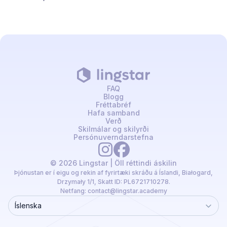
FAQ
Blogg
Fréttabréf
Hafa samband
Verð
Skilmálar og skilyrði
Persónuverndarstefna
© 2026 Lingstar | Öll réttindi áskilin
Þjónustan er í eigu og rekin af fyrirtæki skráðu á Íslandi, Białogard,
Drzymały 1/1, Skatt ID: PL6721710278.
Netfang:
contact@lingstar.academy
Íslenska
Language