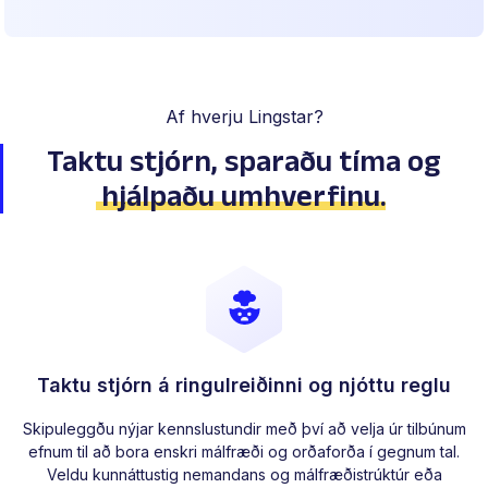
Af hverju Lingstar?
Taktu stjórn, sparaðu tíma
og
hjálpaðu umhverfinu
.
Taktu stjórn á ringulreiðinni og njóttu reglu
Skipuleggðu nýjar kennslustundir með því að velja úr tilbúnum
efnum til að bora enskri málfræði og orðaforða í gegnum tal.
Veldu kunnáttustig nemandans og málfræðistrúktúr eða