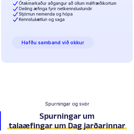
Ótakmarkaður aðgangur að öllum málfræðikortum
Deiling æfinga fyrir netkennslustundir
Stjórnun nemenda og hópa
Kennsluáætlun og saga
Hafðu samband við okkur
Spurningar og svör
Spurningar um
talaæfingar um Dag jarðarinnar