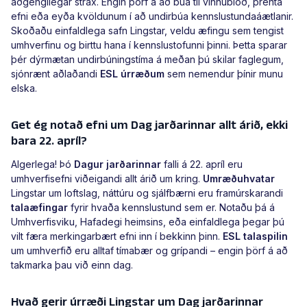
aðgengilegar strax. Engin þörf á að búa til vinnublöð, prenta
efni eða eyða kvöldunum í að undirbúa kennslustundaáætlanir.
Skoðaðu einfaldlega safn Lingstar, veldu æfingu sem tengist
umhverfinu og birttu hana í kennslustofunni þinni. Þetta sparar
þér dýrmætan undirbúningstíma á meðan þú skilar faglegum,
sjónrænt aðlaðandi
ESL úrræðum
sem nemendur þínir munu
elska.
Get ég notað efni um Dag jarðarinnar allt árið, ekki
bara 22. apríl?
Algerlega! Þó
Dagur jarðarinnar
falli á 22. apríl eru
umhverfisefni viðeigandi allt árið um kring.
Umræðuhvatar
Lingstar um loftslag, náttúru og sjálfbærni eru framúrskarandi
talaæfingar
fyrir hvaða kennslustund sem er. Notaðu þá á
Umhverfisviku, Hafadegi heimsins, eða einfaldlega þegar þú
vilt færa merkingarbært efni inn í bekkinn þinn.
ESL talaspilin
um umhverfið eru alltaf tímabær og grípandi – engin þörf á að
takmarka þau við einn dag.
Hvað gerir úrræði Lingstar um Dag jarðarinnar