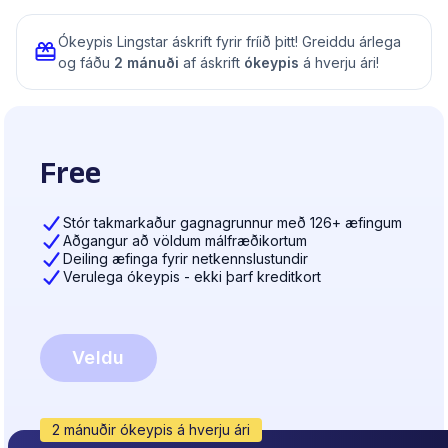
Ókeypis Lingstar áskrift fyrir fríið þitt! Greiddu árlega
og fáðu
2 mánuði
af áskrift
ókeypis
á hverju ári!
Free
Stór takmarkaður gagnagrunnur með 126+ æfingum
Aðgangur að völdum málfræðikortum
Deiling æfinga fyrir netkennslustundir
Verulega ókeypis - ekki þarf kreditkort
Veldu
2 mánuðir ókeypis á hverju ári