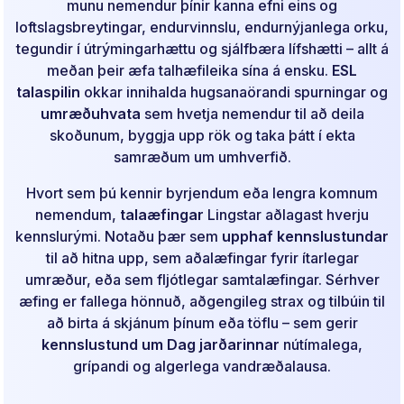
munu nemendur þínir kanna efni eins og
loftslagsbreytingar, endurvinnslu, endurnýjanlega orku,
tegundir í útrýmingarhættu og sjálfbæra lífshætti – allt á
meðan þeir æfa talhæfileika sína á ensku.
ESL
talaspilin
okkar innihalda hugsanaörandi spurningar og
umræðuhvata
sem hvetja nemendur til að deila
skoðunum, byggja upp rök og taka þátt í ekta
samræðum um umhverfið.
Hvort sem þú kennir byrjendum eða lengra komnum
nemendum,
talaæfingar
Lingstar aðlagast hverju
kennslurými. Notaðu þær sem
upphaf kennslustundar
til að hitna upp, sem aðalæfingar fyrir ítarlegar
umræður, eða sem fljótlegar samtalæfingar. Sérhver
æfing er fallega hönnuð, aðgengileg strax og tilbúin til
að birta á skjánum þínum eða töflu – sem gerir
kennslustund um Dag jarðarinnar
nútímalega,
grípandi og algerlega vandræðalausa.