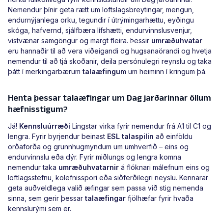
Nemendur þínir geta rætt um loftslagsbreytingar, mengun,
endurnýjanlega orku, tegundir í útrýmingarhættu, eyðingu
skóga, hafvernd, sjálfbæra lífshætti, endurvinnslusvenjur,
vistvænar samgöngur og margt fleira. Þessir
umræðuhvatar
eru hannaðir til að vera viðeigandi og hugsanaörandi og hvetja
nemendur til að tjá skoðanir, deila persónulegri reynslu og taka
þátt í merkingarbærum
talaæfingum
um heiminn í kringum þá.
Henta þessar talaæfingar um Dag jarðarinnar öllum
hæfnisstigum?
Já!
Kennsluúrræði
Lingstar virka fyrir nemendur frá A1 til C1 og
lengra. Fyrir byrjendur beinast
ESL talaspilin
að einföldu
orðaforða og grunnhugmyndum um umhverfið – eins og
endurvinnslu eða dýr. Fyrir miðlungs og lengra komna
nemendur taka
umræðuhvatarnir
á flóknari málefnum eins og
loftlagsstefnu, kolefnisspori eða siðferðilegri neyslu. Kennarar
geta auðveldlega valið æfingar sem passa við stig nemenda
sinna, sem gerir þessar
talaæfingar
fjölhæfar fyrir hvaða
kennslurými sem er.