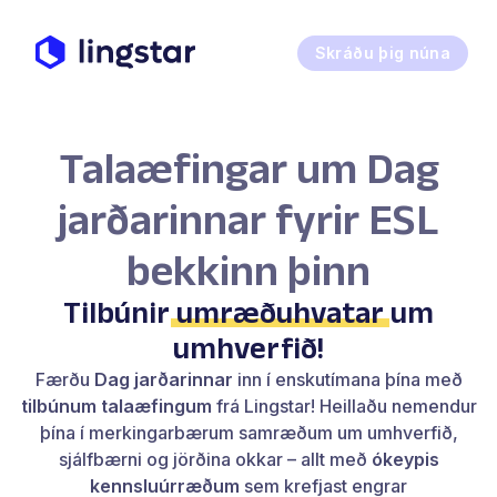
Skráðu þig núna
Talaæfingar um Dag
jarðarinnar fyrir ESL
bekkinn þinn
Tilbúnir
umræðuhvatar
um
umhverfið!
Færðu
Dag jarðarinnar
inn í enskutímana þína með
tilbúnum talaæfingum
frá Lingstar! Heillaðu nemendur
þína í merkingarbærum samræðum um umhverfið,
sjálfbærni og jörðina okkar – allt með
ókeypis
kennsluúrræðum
sem krefjast engrar