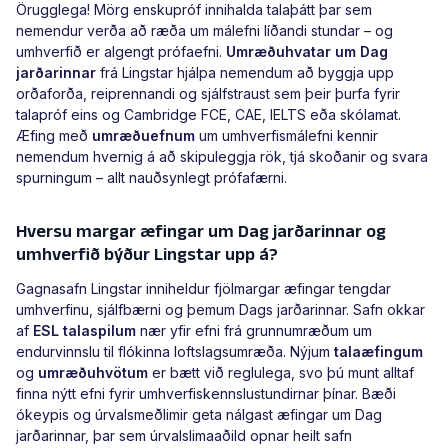
Örugglega! Mörg enskupróf innihalda talaþátt þar sem
nemendur verða að ræða um málefni líðandi stundar – og
umhverfið er algengt prófaefni.
Umræðuhvatar um Dag
jarðarinnar
frá Lingstar hjálpa nemendum að byggja upp
orðaforða, reiprennandi og sjálfstraust sem þeir þurfa fyrir
talapróf eins og Cambridge FCE, CAE, IELTS eða skólamat.
Æfing með
umræðuefnum
um umhverfismálefni kennir
nemendum hvernig á að skipuleggja rök, tjá skoðanir og svara
spurningum – allt nauðsynlegt prófafærni.
Hversu margar æfingar um Dag jarðarinnar og
umhverfið býður Lingstar upp á?
Gagnasafn Lingstar inniheldur fjölmargar æfingar tengdar
umhverfinu, sjálfbærni og þemum Dags jarðarinnar. Safn okkar
af
ESL talaspilum
nær yfir efni frá grunnumræðum um
endurvinnslu til flókinna loftslagsumræða. Nýjum
talaæfingum
og
umræðuhvötum
er bætt við reglulega, svo þú munt alltaf
finna nýtt efni fyrir umhverfiskennslustundirnar þínar. Bæði
ókeypis og úrvalsmeðlimir geta nálgast æfingar um Dag
jarðarinnar, þar sem úrvalslimaaðild opnar heilt safn