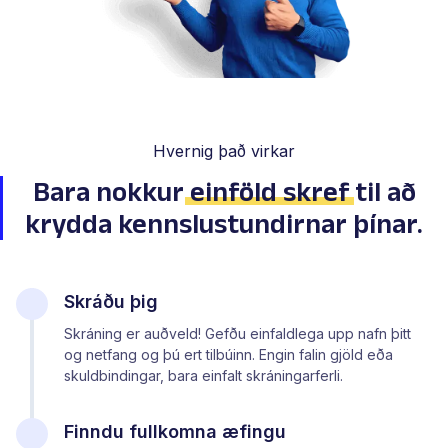
Hvernig það virkar
Bara nokkur
einföld skref
til að
krydda kennslustundirnar þínar.
Skráðu þig
Skráning er auðveld! Gefðu einfaldlega upp nafn þitt
og netfang og þú ert tilbúinn. Engin falin gjöld eða
skuldbindingar, bara einfalt skráningarferli.
Finndu fullkomna æfingu