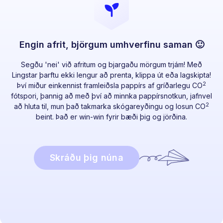
Engin afrit, björgum umhverfinu saman 🙂
Segðu 'nei' við afritum og bjargaðu mörgum trjám! Með
Lingstar þarftu ekki lengur að prenta, klippa út eða lagskipta!
2
Því miður einkennist framleiðsla pappírs af gríðarlegu CO
fótspori, þannig að með því að minnka pappírsnotkun, jafnvel
2
að hluta til, mun það takmarka skógareyðingu og losun CO
beint. Það er win-win fyrir bæði þig og jörðina.
Skráðu þig núna