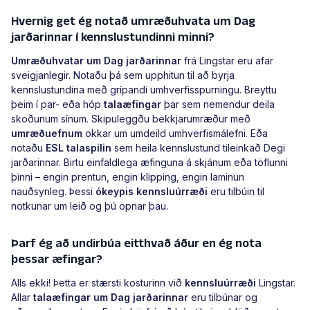
Hvernig get ég notað umræðuhvata um Dag
jarðarinnar í kennslustundinni minni?
Umræðuhvatar um Dag jarðarinnar
frá Lingstar eru afar
sveigjanlegir. Notaðu þá sem upphitun til að byrja
kennslustundina með grípandi umhverfisspurningu. Breyttu
þeim í par- eða hóp
talaæfingar
þar sem nemendur deila
skoðunum sínum. Skipuleggðu bekkjarumræður með
umræðuefnum
okkar um umdeild umhverfismálefni. Eða
notaðu
ESL talaspilin
sem heila kennslustund tileinkað Degi
jarðarinnar. Birtu einfaldlega æfinguna á skjánum eða töflunni
þinni – engin prentun, engin klipping, engin laminun
nauðsynleg. Þessi
ókeypis kennsluúrræði
eru tilbúin til
notkunar um leið og þú opnar þau.
Þarf ég að undirbúa eitthvað áður en ég nota
þessar æfingar?
Alls ekki! Þetta er stærsti kosturinn við
kennsluúrræði
Lingstar.
Allar
talaæfingar um Dag jarðarinnar
eru tilbúnar og