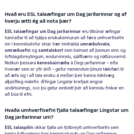
Hvað eru ESL talaæfingar um Dag jarðarinnar og af
hverju ætti ég að nota þær?
ESL talaæfingar um Dag jarðarinnar
eru tilbúnar æfingar
hannaðar til að hjálpa enskukennurum að færa umhverfisefni
inn í kennslustofur sínar. Þær innihalda
umræðuhvata
,
umræðuefni
og
samtalskort
sem beinast að þemum eins og
loftslagsbreytingum, endurvinnslu, sjálfbærni og náttúruvernd.
Notkun þessara
kennsluúrræða
á Degi jarðarinnar – eða
hvenær sem er yfir árið – gefur nemendum þínum tækifæri til
að æfa sig í að tala ensku á meðan þeir kanna mikilvæg
alþjóðleg málefni. Æfingar Lingstar krefjast engrar
undirbúnings, svo þú getur einbeitt þér að kennslu frekar en
að búa til efni.
Hvaða umhverfisefni fjalla talaæfingar Lingstar um
Dag jarðarinnar um?
ESL talaspilin
okkar fjalla um fjölbreytt umhverfisefni sem
henta fullkomlega fyrir kennslustundir um Dag jarðarinnar.