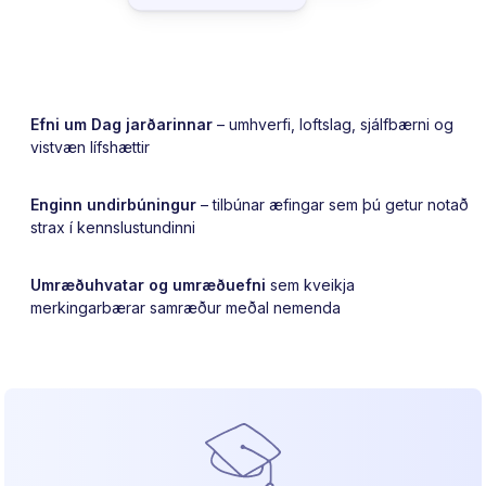
Efni um Dag jarðarinnar
– umhverfi, loftslag, sjálfbærni og
vistvæn lífshættir
Enginn undirbúningur
– tilbúnar æfingar sem þú getur notað
strax í kennslustundinni
Umræðuhvatar og umræðuefni
sem kveikja
merkingarbærar samræður meðal nemenda