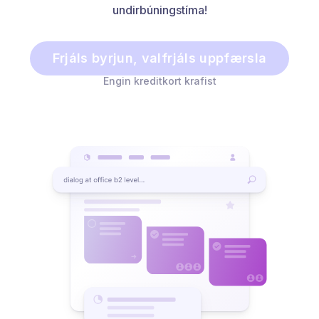
undirbúningstíma!
Frjáls byrjun, valfrjáls uppfærsla
Engin kreditkort krafist