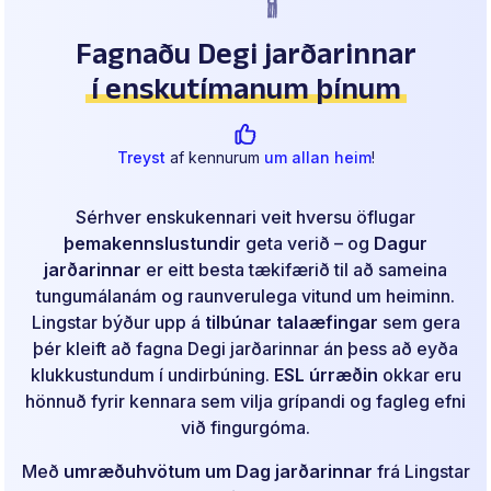
Fagnaðu Degi jarðarinnar
í enskutímanum þínum
Treyst
af kennurum
um allan heim
!
Sérhver enskukennari veit hversu öflugar
þemakennslustundir
geta verið – og
Dagur
jarðarinnar
er eitt besta tækifærið til að sameina
tungumálanám og raunverulega vitund um heiminn.
Lingstar býður upp á
tilbúnar talaæfingar
sem gera
þér kleift að fagna Degi jarðarinnar án þess að eyða
klukkustundum í undirbúning.
ESL úrræðin
okkar eru
hönnuð fyrir kennara sem vilja grípandi og fagleg efni
við fingurgóma.
Með
umræðuhvötum um Dag jarðarinnar
frá Lingstar