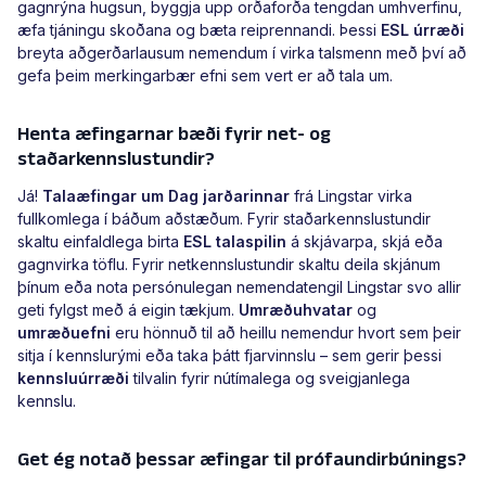
gagnrýna hugsun, byggja upp orðaforða tengdan umhverfinu,
æfa tjáningu skoðana og bæta reiprennandi. Þessi
ESL úrræði
breyta aðgerðarlausum nemendum í virka talsmenn með því að
gefa þeim merkingarbær efni sem vert er að tala um.
Henta æfingarnar bæði fyrir net- og
staðarkennslustundir?
Já!
Talaæfingar um Dag jarðarinnar
frá Lingstar virka
fullkomlega í báðum aðstæðum. Fyrir staðarkennslustundir
skaltu einfaldlega birta
ESL talaspilin
á skjávarpa, skjá eða
gagnvirka töflu. Fyrir netkennslustundir skaltu deila skjánum
þínum eða nota persónulegan nemendatengil Lingstar svo allir
geti fylgst með á eigin tækjum.
Umræðuhvatar
og
umræðuefni
eru hönnuð til að heillu nemendur hvort sem þeir
sitja í kennslurými eða taka þátt fjarvinnslu – sem gerir þessi
kennsluúrræði
tilvalin fyrir nútímalega og sveigjanlega
kennslu.
Get ég notað þessar æfingar til prófaundirbúnings?