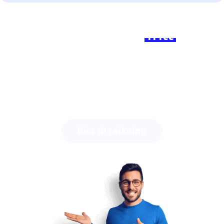
Tilbúinn til að kafa inn?
Skráðu þig hjá okkur
frítt
í dag
og upplifðu muninn!
Uppgötvaðu hversu mikinn tíma þú getur sparað með
Lingstar
og hversu auðveldlega þú munt taka þátt
með nemendum þínum.
Búa til reikning