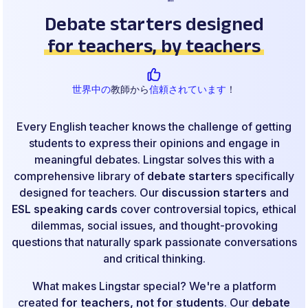
Debate starters designed
for teachers, by teachers
世界中の
教師から
信頼されています
！
Every English teacher knows the challenge of getting
students to express their opinions and engage in
meaningful debates. Lingstar solves this with a
comprehensive library of
debate starters
specifically
designed for teachers. Our
discussion starters
and
ESL speaking cards
cover controversial topics, ethical
dilemmas, social issues, and thought-provoking
questions that naturally spark passionate conversations
and critical thinking.
What makes Lingstar special? We're a platform
created
for teachers, not for students
. Our
debate