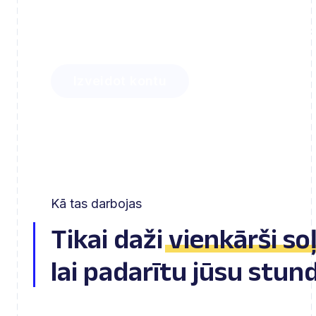
Uzziniet, cik daudz laika varat ietaupīt ar 
un cik viegli varat iesaistīt savus skolēnus
Izveidot kontu
Kā tas darbojas
Tikai daži
vienkārši soļ
lai padarītu jūsu stun