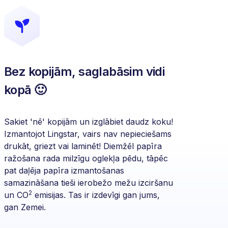
Bez kopijām, saglabāsim vidi
kopā 🙂
Sakiet 'nē' kopijām un izglābiet daudz koku!
Izmantojot Lingstar, vairs nav nepieciešams
drukāt, griezt vai laminēt! Diemžēl papīra
ražošana rada milzīgu oglekļa pēdu, tāpēc
pat daļēja papīra izmantošanas
samazināšana tieši ierobežo mežu izciršanu
2
un CO
emisijas. Tas ir izdevīgi gan jums,
gan Zemei.