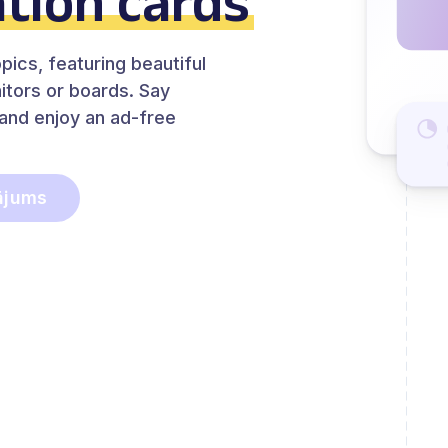
ation cards
opics, featuring beautiful
itors or boards. Say
 and enjoy an ad-free
ājums