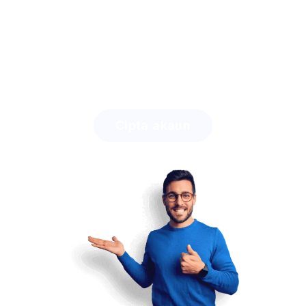
perbezaannya!
Ketahui berapa banyak masa yang boleh anda jimat
dengan Lingstar
dan betapa mudahnya anda akan
melibatkan pelajar anda.
Cipta akaun