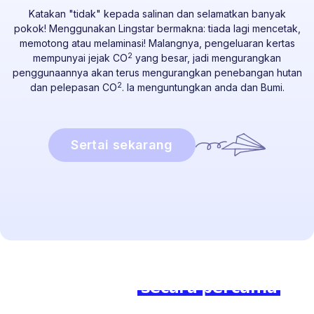
Katakan "tidak" kepada salinan dan selamatkan banyak
pokok! Menggunakan Lingstar bermakna: tiada lagi mencetak,
memotong atau melaminasi! Malangnya, pengeluaran kertas
2
mempunyai jejak CO
yang besar, jadi mengurangkan
penggunaannya akan terus mengurangkan penebangan hutan
2
dan pelepasan CO
. Ia menguntungkan anda dan Bumi.
Sertai sekarang
Sedia untuk bermula?
Sertai kami
secara percuma
hari ini dan rasai