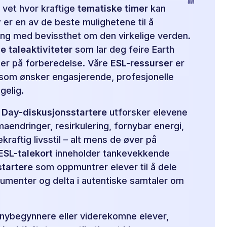
 vet hvor kraftige
tematiske timer
kan
y
er en av de beste mulighetene til å
ng med bevissthet om den virkelige verden.
e taleaktiviteter
som lar deg feire Earth
mer på forberedelse. Våre
ESL-ressurser
er
 som ønsker engasjerende, profesjonelle
ngelig.
 Day-diskusjonsstartere
utforsker elevene
aendringer, resirkulering, fornybar energi,
raftig livsstil – alt mens de øver på
ESL-talekort
inneholder tankevekkende
tartere
som oppmuntrer elever til å dele
umenter og delta i autentiske samtaler om
 nybegynnere eller viderekomne elever,