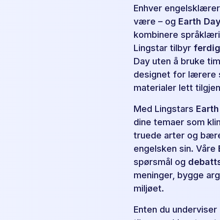
Enhver engelsklærer
være – og
Earth Da
kombinere språklæri
Lingstar tilbyr
ferdig
Day uten å bruke ti
designet for lærere
materialer lett tilgje
Med Lingstars
Earth
dine temaer som klim
truede arter og bærek
engelsken sin. Våre
spørsmål og
debatts
meninger, bygge arg
miljøet.
Enten du underviser