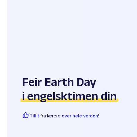
Feir Earth Day
i engelsktimen din
Tillit
fra lærere
over hele verden
!