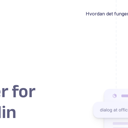
Hvordan det funge
r for
in