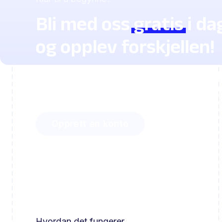
Bli med oss
gratis
i da
og opplev forskjellen!
Oppdag hvor mye tid du kan spare med Li
og hvor enkelt du kan engasjere elevene d
Opprett en konto
Hvordan det fungerer