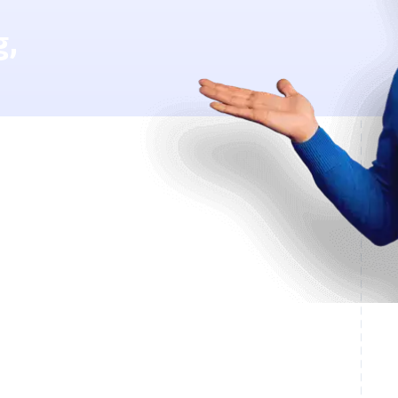
g,
ngstar
ine.