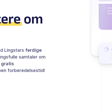
tere
om
ed Lingstars
ferdige
ningsfulle samtaler om
d
gratis
en forberedelsestid!