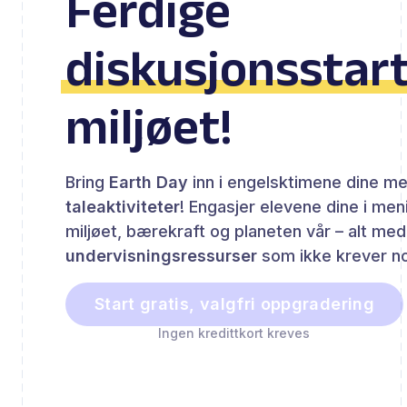
Ferdige
diskusjonsstar
miljøet!
Bring
Earth Day
inn i engelsktimene dine m
taleaktiviteter
! Engasjer elevene dine i me
miljøet, bærekraft og planeten vår – alt me
undervisningsressurser
som ikke krever no
Start gratis, valgfri oppgradering
Ingen kredittkort kreves