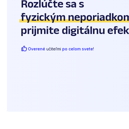
Rozlúčte sa s
fyzickým neporiadko
prijmite digitálnu efek
Overené
učiteľmi
po celom svete
!