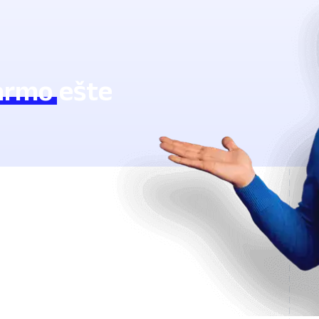
armo
ešte
tarom