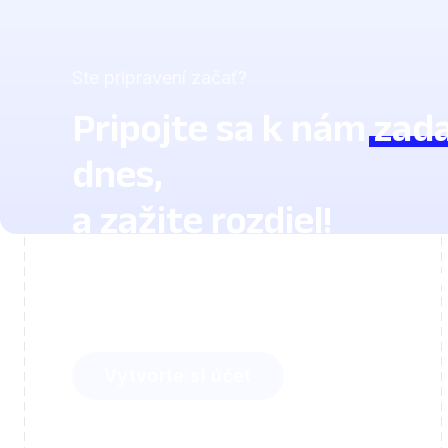
Ste pripravení začať?
Pripojte sa k nám
zad
dnes,
a zažite rozdiel!
Zistite, koľko času môžete ušetriť s Lings
a ako ľahko zapojíte svojich študentov.
Vytvorte si účet