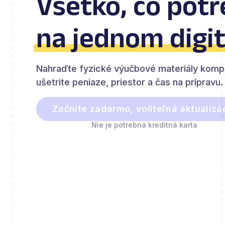
Všetko, čo potr
na jednom digi
Nahraďte fyzické výučbové materiály kompl
ušetrite peniaze, priestor a čas na prípravu.
Začnite zadarmo, voliteľná aktualizá
Nie je potrebná kreditná karta