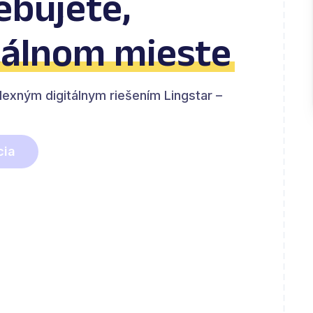
ebujete,
tálnom mieste
exným digitálnym riešením Lingstar –
cia