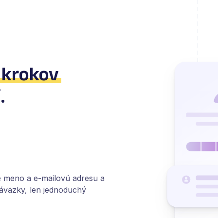
 krokov
.
je meno a e-mailovú adresu a
záväzky, len jednoduchý