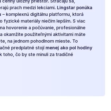
 cenný úložný priestor. Strácajú sa,
erajú prach medzi lekciami.
Lingstar ponúka
u
– komplexnú digitálnu platformu, ktorá
o fyzické materiály niečím lepším. S viac
 na hovorenie a počúvanie, profesionálne
 a okamžite použiteľnými aktivitami máte
ete, na jednom pohodlnom mieste. To
ačné predplatné stojí
menej ako pol hodiny
 toho, čo by ste minuli za tradičné