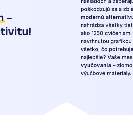
nákladoch a zaberajú
poškodzujú sa a zbi
m
–
modernú alternatív
nahrádza všetky tiet
tivitu!
ako 1250 cvičeniami
navrhnutou grafikou
všetko, čo potrebuj
najlepšie? Vaše mes
vyučovania
– zlomok
výučbové materiály.