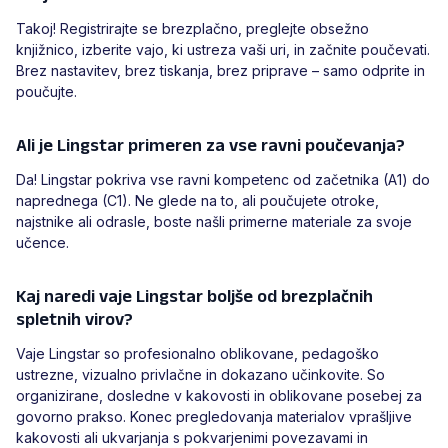
Takoj! Registrirajte se brezplačno, preglejte obsežno
knjižnico, izberite vajo, ki ustreza vaši uri, in začnite poučevati.
Brez nastavitev, brez tiskanja, brez priprave – samo odprite in
poučujte.
Ali je Lingstar primeren za vse ravni poučevanja?
Da! Lingstar pokriva vse ravni kompetenc od začetnika (A1) do
naprednega (C1). Ne glede na to, ali poučujete otroke,
najstnike ali odrasle, boste našli primerne materiale za svoje
učence.
Kaj naredi vaje Lingstar boljše od brezplačnih
spletnih virov?
Vaje Lingstar so profesionalno oblikovane, pedagoško
ustrezne, vizualno privlačne in dokazano učinkovite. So
organizirane, dosledne v kakovosti in oblikovane posebej za
govorno prakso. Konec pregledovanja materialov vprašljive
kakovosti ali ukvarjanja s pokvarjenimi povezavami in