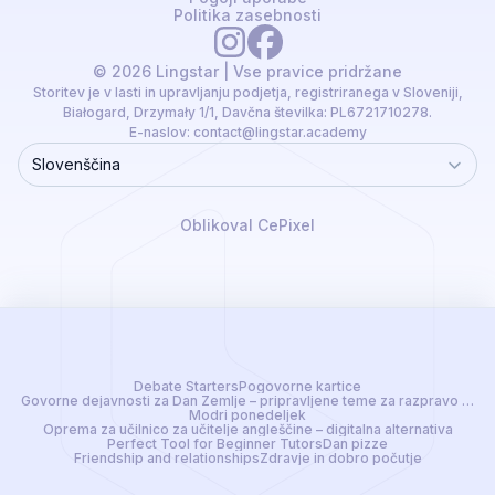
Politika zasebnosti
© 2026 Lingstar | Vse pravice pridržane
Storitev je v lasti in upravljanju podjetja, registriranega v Sloveniji,
Białogard, Drzymały 1/1, Davčna številka: PL6721710278.
E-naslov:
contact@lingstar.academy
Slovenščina
Language
Oblikoval CePixel
Debate Starters
Pogovorne kartice
Govorne dejavnosti za Dan Zemlje – pripravljene teme za razpravo za uč
Modri ponedeljek
Oprema za učilnico za učitelje angleščine – digitalna alternativa
Perfect Tool for Beginner Tutors
Dan pizze
Friendship and relationships
Zdravje in dobro počutje