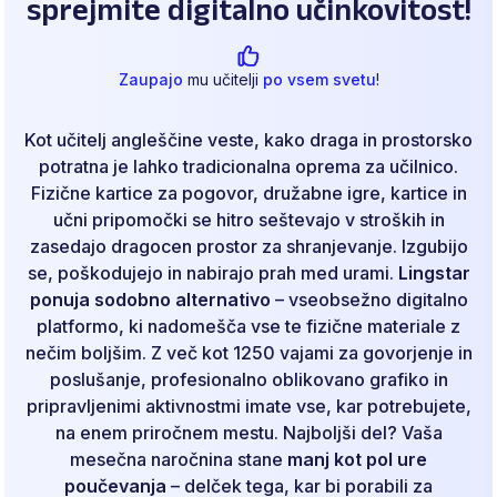
sprejmite digitalno učinkovitost!
Zaupajo
mu učitelji
po vsem svetu
!
Kot učitelj angleščine veste, kako draga in prostorsko
potratna je lahko tradicionalna oprema za učilnico.
Fizične kartice za pogovor, družabne igre, kartice in
učni pripomočki se hitro seštevajo v stroških in
zasedajo dragocen prostor za shranjevanje. Izgubijo
se, poškodujejo in nabirajo prah med urami.
Lingstar
ponuja sodobno alternativo
– vseobsežno digitalno
platformo, ki nadomešča vse te fizične materiale z
nečim boljšim. Z več kot 1250 vajami za govorjenje in
poslušanje, profesionalno oblikovano grafiko in
pripravljenimi aktivnostmi imate vse, kar potrebujete,
na enem priročnem mestu. Najboljši del? Vaša
mesečna naročnina stane
manj kot pol ure
poučevanja
– delček tega, kar bi porabili za