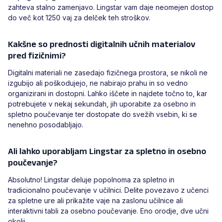
zahteva stalno zamenjavo. Lingstar vam daje neomejen dostop
do več kot 1250 vaj za delček teh stroškov.
Kakšne so prednosti digitalnih učnih materialov
pred fizičnimi?
Digitalni materiali ne zasedajo fizičnega prostora, se nikoli ne
izgubijo ali poškodujejo, ne nabirajo prahu in so vedno
organizirani in dostopni. Lahko iščete in najdete točno to, kar
potrebujete v nekaj sekundah, jih uporabite za osebno in
spletno poučevanje ter dostopate do svežih vsebin, ki se
nenehno posodabljajo.
Ali lahko uporabljam Lingstar za spletno in osebno
poučevanje?
Absolutno! Lingstar deluje popolnoma za spletno in
tradicionalno poučevanje v učilnici. Delite povezavo z učenci
za spletne ure ali prikažite vaje na zaslonu učilnice ali
interaktivni tabli za osebno poučevanje. Eno orodje, dve učni
okolji.