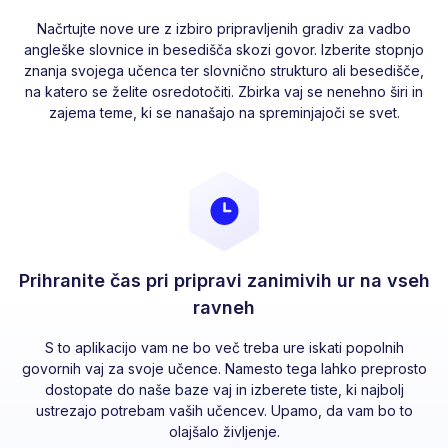
Načrtujte nove ure z izbiro pripravljenih gradiv za vadbo
angleške slovnice in besedišča skozi govor. Izberite stopnjo
znanja svojega učenca ter slovnično strukturo ali besedišče,
na katero se želite osredotočiti. Zbirka vaj se nenehno širi in
zajema teme, ki se nanašajo na spreminjajoči se svet.
Prihranite čas pri pripravi zanimivih ur na vseh
ravneh
S to aplikacijo vam ne bo več treba ure iskati popolnih
govornih vaj za svoje učence. Namesto tega lahko preprosto
dostopate do naše baze vaj in izberete tiste, ki najbolj
ustrezajo potrebam vaših učencev. Upamo, da vam bo to
olajšalo življenje.