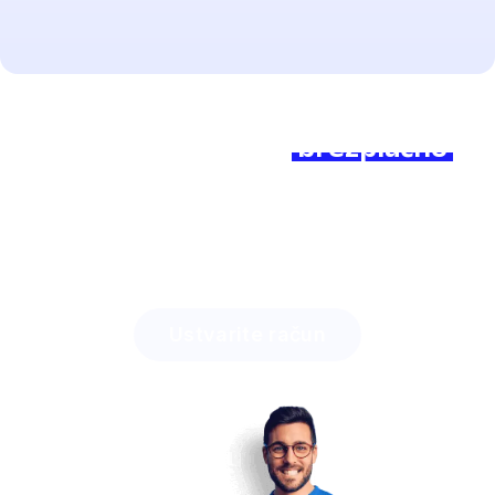
Ste pripravljeni začeti?
Pridružite se nam
brezplačno
danes in občutite razliko!
Odkrijte, koliko časa lahko prihranite z Lingstarjem
in
kako enostavno boste motivirali svoje učence.
Ustvarite račun