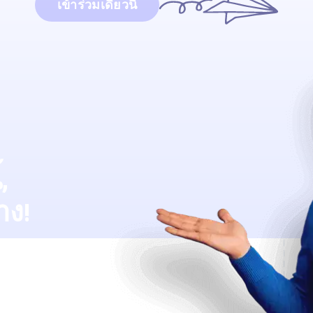
เข้าร่วมเดี๋ยวนี้
,
าง!
ับ Lingstar
้ง่ายเพียงใด