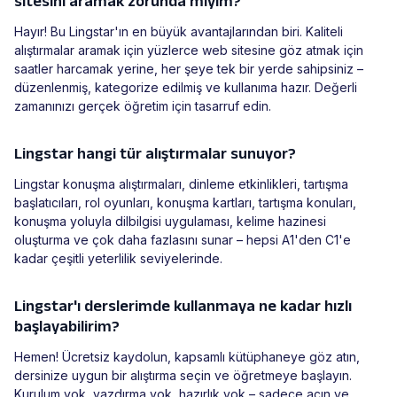
sitesini aramak zorunda mıyım?
Hayır! Bu Lingstar'ın en büyük avantajlarından biri. Kaliteli
alıştırmalar aramak için yüzlerce web sitesine göz atmak için
saatler harcamak yerine, her şeye tek bir yerde sahipsiniz –
düzenlenmiş, kategorize edilmiş ve kullanıma hazır. Değerli
zamanınızı gerçek öğretim için tasarruf edin.
Lingstar hangi tür alıştırmalar sunuyor?
Lingstar konuşma alıştırmaları, dinleme etkinlikleri, tartışma
başlatıcıları, rol oyunları, konuşma kartları, tartışma konuları,
konuşma yoluyla dilbilgisi uygulaması, kelime hazinesi
oluşturma ve çok daha fazlasını sunar – hepsi A1'den C1'e
kadar çeşitli yeterlilik seviyelerinde.
Lingstar'ı derslerimde kullanmaya ne kadar hızlı
başlayabilirim?
Hemen! Ücretsiz kaydolun, kapsamlı kütüphaneye göz atın,
dersinize uygun bir alıştırma seçin ve öğretmeye başlayın.
Kurulum yok, yazdırma yok, hazırlık yok – sadece açın ve