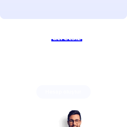
Başlamaya hazır mısınız?
Bugün bize
ücretsiz
katılın ve
farkı hissedin!
Lingstar ile ne kadar zaman kazanabileceğinizi
ve
öğrencilerinizi ne kadar kolay meşgul edebileceğinizi
keşfedin.
Hesap oluştur