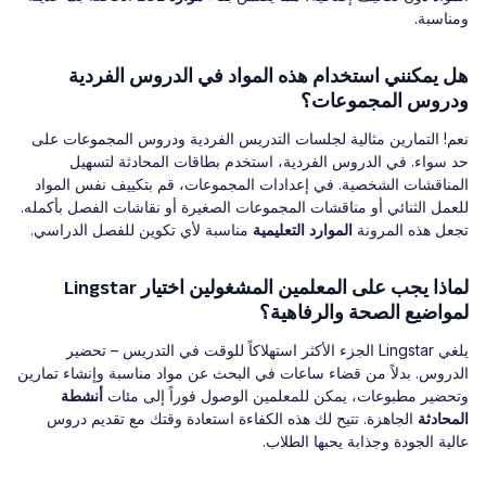
ومناسبة.
هل يمكنني استخدام هذه المواد في الدروس الفردية
ودروس المجموعات؟
نعم! التمارين مثالية لجلسات التدريس الفردية ودروس المجموعات على
حد سواء. في الدروس الفردية، استخدم بطاقات المحادثة لتسهيل
المناقشات الشخصية. في إعدادات المجموعات، قم بتكييف نفس المواد
للعمل الثنائي أو مناقشات المجموعات الصغيرة أو نقاشات الفصل بأكمله.
تجعل هذه المرونة
الموارد التعليمية
مناسبة لأي تكوين للفصل الدراسي.
لماذا يجب على المعلمين المشغولين اختيار Lingstar
لمواضيع الصحة والرفاهية؟
يلغي Lingstar الجزء الأكثر استهلاكاً للوقت في التدريس – تحضير
الدروس. بدلاً من قضاء ساعات في البحث عن مواد مناسبة وإنشاء تمارين
وتحضير مطبوعات، يمكن للمعلمين الوصول فوراً إلى مئات
أنشطة
المحادثة
الجاهزة. تتيح لك هذه الكفاءة استعادة وقتك مع تقديم دروس
عالية الجودة وجذابة يحبها الطلاب.