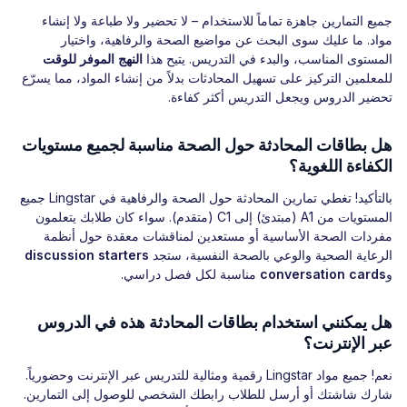
جميع التمارين جاهزة تماماً للاستخدام – لا تحضير ولا طباعة ولا إنشاء
مواد. ما عليك سوى البحث عن مواضيع الصحة والرفاهية، واختيار
المستوى المناسب، والبدء في التدريس. يتيح هذا
النهج الموفر للوقت
للمعلمين التركيز على تسهيل المحادثات بدلاً من إنشاء المواد، مما يسرّع
تحضير الدروس ويجعل التدريس أكثر كفاءة.
هل بطاقات المحادثة حول الصحة مناسبة لجميع مستويات
الكفاءة اللغوية؟
بالتأكيد! تغطي تمارين المحادثة حول الصحة والرفاهية في Lingstar جميع
المستويات من A1 (مبتدئ) إلى C1 (متقدم). سواء كان طلابك يتعلمون
مفردات الصحة الأساسية أو مستعدين لمناقشات معقدة حول أنظمة
الرعاية الصحية والوعي بالصحة النفسية، ستجد
discussion starters
و
conversation cards
مناسبة لكل فصل دراسي.
هل يمكنني استخدام بطاقات المحادثة هذه في الدروس
عبر الإنترنت؟
نعم! جميع مواد Lingstar رقمية ومثالية للتدريس عبر الإنترنت وحضورياً.
شارك شاشتك أو أرسل للطلاب رابطك الشخصي للوصول إلى التمارين.