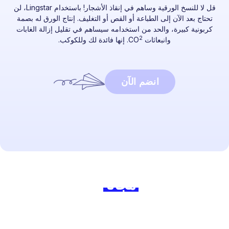
قل لا للنسخ الورقية وساهم في إنقاذ الأشجار! باستخدام Lingstar، لن
تحتاج بعد الآن إلى الطباعة أو القص أو التغليف. إنتاج الورق له بصمة
كربونية كبيرة، والحد من استخدامه سيساهم في تقليل إزالة الغابات
2
وانبعاثات CO
. إنها فائدة لك وللكوكب.
انضم الآن
جاهز للبدء؟
انضم إلينا
مجانًا
اليوم واصنع
الفارق!
اكتشف كم من الوقت يمكنك توفيره مع Lingstar
وكيف يمكنك