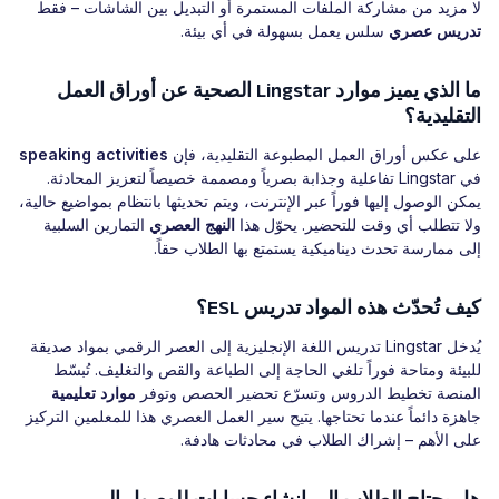
لا مزيد من مشاركة الملفات المستمرة أو التبديل بين الشاشات – فقط
تدريس عصري
سلس يعمل بسهولة في أي بيئة.
ما الذي يميز موارد Lingstar الصحية عن أوراق العمل
التقليدية؟
على عكس أوراق العمل المطبوعة التقليدية، فإن
speaking activities
في Lingstar تفاعلية وجذابة بصرياً ومصممة خصيصاً لتعزيز المحادثة.
يمكن الوصول إليها فوراً عبر الإنترنت، ويتم تحديثها بانتظام بمواضيع حالية،
ولا تتطلب أي وقت للتحضير. يحوّل هذا
النهج العصري
التمارين السلبية
إلى ممارسة تحدث ديناميكية يستمتع بها الطلاب حقاً.
كيف تُحدّث هذه المواد تدريس ESL؟
يُدخل Lingstar تدريس اللغة الإنجليزية إلى العصر الرقمي بمواد صديقة
للبيئة ومتاحة فوراً تلغي الحاجة إلى الطباعة والقص والتغليف. تُبسّط
المنصة تخطيط الدروس وتسرّع تحضير الحصص وتوفر
موارد تعليمية
جاهزة دائماً عندما تحتاجها. يتيح سير العمل العصري هذا للمعلمين التركيز
على الأهم – إشراك الطلاب في محادثات هادفة.