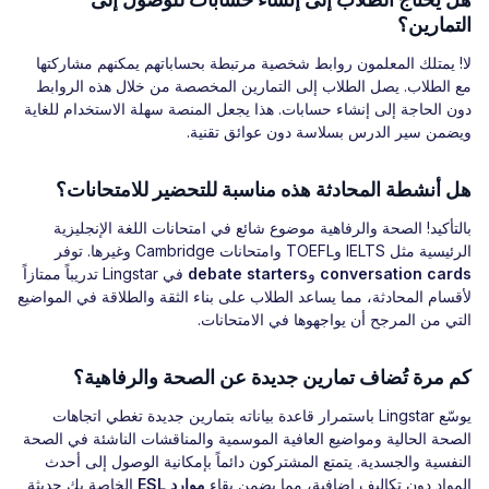
هل يحتاج الطلاب إلى إنشاء حسابات للوصول إلى
التمارين؟
لا! يمتلك المعلمون روابط شخصية مرتبطة بحساباتهم يمكنهم مشاركتها
مع الطلاب. يصل الطلاب إلى التمارين المخصصة من خلال هذه الروابط
دون الحاجة إلى إنشاء حسابات. هذا يجعل المنصة سهلة الاستخدام للغاية
ويضمن سير الدرس بسلاسة دون عوائق تقنية.
هل أنشطة المحادثة هذه مناسبة للتحضير للامتحانات؟
بالتأكيد! الصحة والرفاهية موضوع شائع في امتحانات اللغة الإنجليزية
الرئيسية مثل IELTS وTOEFL وامتحانات Cambridge وغيرها. توفر
conversation cards
و
debate starters
في Lingstar تدريباً ممتازاً
لأقسام المحادثة، مما يساعد الطلاب على بناء الثقة والطلاقة في المواضيع
التي من المرجح أن يواجهوها في الامتحانات.
كم مرة تُضاف تمارين جديدة عن الصحة والرفاهية؟
يوسّع Lingstar باستمرار قاعدة بياناته بتمارين جديدة تغطي اتجاهات
الصحة الحالية ومواضيع العافية الموسمية والمناقشات الناشئة في الصحة
النفسية والجسدية. يتمتع المشتركون دائماً بإمكانية الوصول إلى أحدث
المواد دون تكاليف إضافية، مما يضمن بقاء
موارد ESL
الخاصة بك حديثة