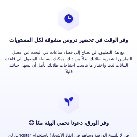
وفر الوقت في تحضير دروس مشوقة لكل المستويات
مع هذا التطبيق، لن تحتاج إلى قضاء ساعات في البحث عن أفضل
التمارين الشفوية لطلابك. بدلاً من ذلك، يمكنك ببساطة الوصول إلى قاعدة
البيانات لدينا واختيار ما يناسب احتياجات طلابك. نأمل أن نسهل حياتك
قليلاً.
وفر الورق، دعونا نحمي البيئة معًا 🙂
قل لا للنسخ الورقية وساهم في إنقاذ الأشجار! باستخدام Lingstar، لن