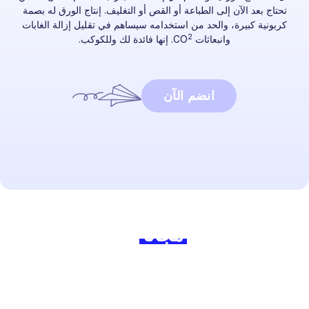
تحتاج بعد الآن إلى الطباعة أو القص أو التغليف. إنتاج الورق له بصمة
كربونية كبيرة، والحد من استخدامه سيساهم في تقليل إزالة الغابات
2
وانبعاثات CO
. إنها فائدة لك وللكوكب.
انضم الآن
جاهز للبدء؟
انضم إلينا
مجانًا
اليوم واصنع
الفارق!
اكتشف كم من الوقت يمكنك توفيره مع Lingstar
وكيف يمكنك
جذب طلابك بسهولة.