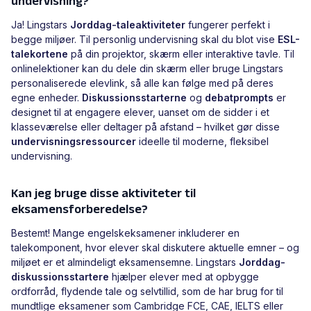
undervisning?
Ja! Lingstars
Jorddag-taleaktiviteter
fungerer perfekt i
begge miljøer. Til personlig undervisning skal du blot vise
ESL-
talekortene
på din projektor, skærm eller interaktive tavle. Til
onlinelektioner kan du dele din skærm eller bruge Lingstars
personaliserede elevlink, så alle kan følge med på deres
egne enheder.
Diskussionsstarterne
og
debatprompts
er
designet til at engagere elever, uanset om de sidder i et
klasseværelse eller deltager på afstand – hvilket gør disse
undervisningsressourcer
ideelle til moderne, fleksibel
undervisning.
Kan jeg bruge disse aktiviteter til
eksamensforberedelse?
Bestemt! Mange engelskeksamener inkluderer en
talekomponent, hvor elever skal diskutere aktuelle emner – og
miljøet er et almindeligt eksamensemne. Lingstars
Jorddag-
diskussionsstartere
hjælper elever med at opbygge
ordforråd, flydende tale og selvtillid, som de har brug for til
mundtlige eksamener som Cambridge FCE, CAE, IELTS eller