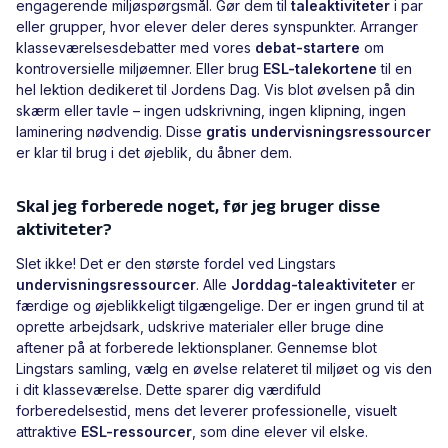
engagerende miljøspørgsmål. Gør dem til
taleaktiviteter
i par
eller grupper, hvor elever deler deres synspunkter. Arranger
klasseværelsesdebatter med vores
debat-startere
om
kontroversielle miljøemner. Eller brug
ESL-talekortene
til en
hel lektion dedikeret til Jordens Dag. Vis blot øvelsen på din
skærm eller tavle – ingen udskrivning, ingen klipning, ingen
laminering nødvendig. Disse
gratis undervisningsressourcer
er klar til brug i det øjeblik, du åbner dem.
Skal jeg forberede noget, før jeg bruger disse
aktiviteter?
Slet ikke! Det er den største fordel ved Lingstars
undervisningsressourcer
. Alle
Jorddag-taleaktiviteter
er
færdige og øjeblikkeligt tilgængelige. Der er ingen grund til at
oprette arbejdsark, udskrive materialer eller bruge dine
aftener på at forberede lektionsplaner. Gennemse blot
Lingstars samling, vælg en øvelse relateret til miljøet og vis den
i dit klasseværelse. Dette sparer dig værdifuld
forberedelsestid, mens det leverer professionelle, visuelt
attraktive
ESL-ressourcer
, som dine elever vil elske.