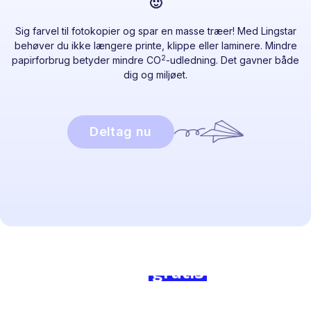
🙂
Sig farvel til fotokopier og spar en masse træer! Med Lingstar
behøver du ikke længere printe, klippe eller laminere. Mindre
2
papirforbrug betyder mindre CO
-udledning. Det gavner både
dig og miljøet.
Deltag nu
Klar til at springe ud i det?
Slut dig til os
gratis
i dag og
mærk forskellen!