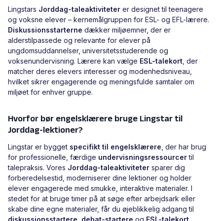
Lingstars
Jorddag-taleaktiviteter
er designet til teenagere
og voksne elever – kernemålgruppen for ESL- og EFL-lærere.
Diskussionsstarterne
dækker miljøemner, der er
alderstilpassede og relevante for elever på
ungdomsuddannelser, universitetsstuderende og
voksenundervisning. Lærere kan vælge
ESL-talekort
, der
matcher deres elevers interesser og modenhedsniveau,
hvilket sikrer engagerende og meningsfulde samtaler om
miljøet for enhver gruppe.
Hvorfor bør engelsklærere bruge Lingstar til
Jorddag-lektioner?
Lingstar er bygget
specifikt til engelsklærere
, der har brug
for professionelle, færdige
undervisningsressourcer
til
talepraksis. Vores
Jorddag-taleaktiviteter
sparer dig
forberedelsestid, moderniserer dine lektioner og holder
elever engagerede med smukke, interaktive materialer. I
stedet for at bruge timer på at søge efter arbejdsark eller
skabe dine egne materialer, får du øjeblikkelig adgang til
diskussionsstartere
,
debat-startere
og
ESL-talekort