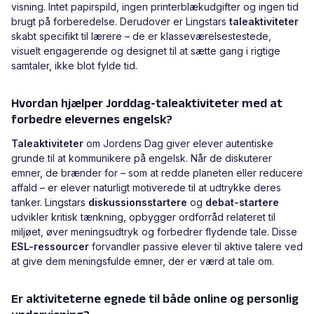
visning. Intet papirspild, ingen printerblækudgifter og ingen tid
brugt på forberedelse. Derudover er Lingstars
taleaktiviteter
skabt specifikt til lærere – de er klasseværelsestestede,
visuelt engagerende og designet til at sætte gang i rigtige
samtaler, ikke blot fylde tid.
Hvordan hjælper Jorddag-taleaktiviteter med at
forbedre elevernes engelsk?
Taleaktiviteter
om Jordens Dag giver elever autentiske
grunde til at kommunikere på engelsk. Når de diskuterer
emner, de brænder for – som at redde planeten eller reducere
affald – er elever naturligt motiverede til at udtrykke deres
tanker. Lingstars
diskussionsstartere
og
debat-startere
udvikler kritisk tænkning, opbygger ordforråd relateret til
miljøet, øver meningsudtryk og forbedrer flydende tale. Disse
ESL-ressourcer
forvandler passive elever til aktive talere ved
at give dem meningsfulde emner, der er værd at tale om.
Er aktiviteterne egnede til både online og personlig