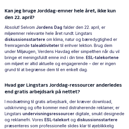
Kan jeg bruge Jorddag-emner hele året, ikke kun
den 22. april?
Absolut! Selvom
Jordens Dag
falder den 22. april, er
miljøemner relevante hele året rundt. Lingstars
diskussionsstartere
om klima, natur og bæredygtighed er
fremragende
taleaktiviteter
til enhver lektion. Brug dem
under Miljøugen, Verdens Havdag eller simpelthen når du vil
bringe et meningsfuldt emne ind i din time.
ESL-talekortene
om miljøet er altid aktuelle og engagerende – der er ingen
grund til at begrænse dem til en enkelt dag.
Hvad gør Lingstars Jorddag-ressourcer anderledes
end gratis arbejdsark på nettet?
I modsætning til gratis arbejdsark, der kræver download,
udskrivning og ofte kommer med distraherende reklamer, er
Lingstars
undervisningsressourcer
digitale, smukt designede
og reklamefri. Vores
ESL-talekort
og
diskussionsstartere
præsenteres som professionelle slides klar til øjeblikkelig