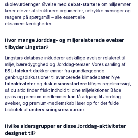
skolevurderinger. Øvelse med
debat-startere
om miljøemner
lærer elever at strukturere argumenter, udtrykke meninger og
reagere på spørgsmål – alle essentielle
eksamensfærdigheder.
Hvor mange Jorddag- og miljørelaterede øvelser
tilbyder Lingstar?
Lingstars database inkluderer adskillige øvelser relateret til
miljø, bæredygtighed og Jorddag-temaer. Vores samling af
ESL-talekort
dækker emner fra grundlæggende
genbrugsdiskussioner til avancerede klimadebatter. Nye
taleaktiviteter
og
diskussionsstartere
tilføjes regelmæssigt,
så du altid finder friskt indhold til dine miljølektioner. Både
gratis og premium-medlemmer kan få adgang til Jorddag-
øvelser, og premium-medlemskab låser op for det fulde
bibliotek af
undervisningsressourcer
.
Hvilke aldersgrupper er disse Jorddag-aktiviteter
designet til?