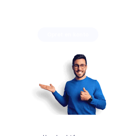
Oplev, hvor lang tid du kan spare med Lingstar
, og
hvor let du vil engagere dine studerende.
Opret en konto