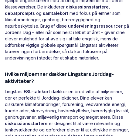
hjælpe engelsklærere med at bringe miljøemner ind i deres
klasseværelser. De inkluderer
diskussionsstartere
,
debatprompts
og
samtalekort
med fokus på emner som
klimaforandringer, genbrug, bæredygtighed og
naturbeskyttelse. Brug af disse
undervisningsressourcer
på
Jordens Dag – eller når som helst i løbet af året – giver dine
elever mulighed for at øve sig i at tale engelsk, mens de
udforsker vigtige globale spørgsmål. Lingstars aktiviteter
kræver ingen forberedelse, så du kan fokusere på
undervisningen i stedet for at skabe materialer.
Hvilke miljøemner dækker Lingstars Jorddag-
aktiviteter?
Lingstars
ESL-talekort
dækker en bred vifte af miljøemner,
der er perfekte til Jorddag-lektioner. Dine elever kan
diskutere klimaforandringer, forurening, vedvarende energi,
truede arter, skovrydning, havbeskyttelse, bæredygtig livsstil,
genbrugsvaner, miljøvenlig transport og meget mere. Disse
diskussionsstartere
er designet til at være relevante og
tankevækkende og opfordrer elever til at udtrykke meninger,