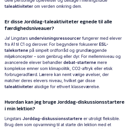
dele personlige oplevelser og deltage i meningsfulde
taleaktiviteter
om verden omkring dem.
Er disse Jorddag-taleaktiviteter egnede til alle
færdighedsniveauer?
Ja! Lingstars
undervisningsressourcer
fungerer med elever
fra A1 til C1 og derover. For begyndere fokuserer
ESL-
talekortene
på simpelt ordforråd og grundlæggende
miljøkoncepter – som genbrug eller dyr. For mellemniveau og
avancerede elever behandler
debat-starterne
mere
komplekse emner som klimapolitik, CO2-aftryk eller etisk
forbrugeradfærd. Lærere kan nemt vælge øvelser, der
matcher deres elevers niveau, hvilket gør disse
taleaktiviteter
alsidige for ethvert klasseværelse.
Hvordan kan jeg bruge Jorddag-diskussionsstartere
i min lektion?
Lingstars
Jorddag-diskussionsstartere
er utroligt fleksible.
Brug dem som opvarmning til at starte din lektion med et