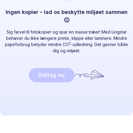
Ingen kopier – lad os beskytte miljøet sammen
🙂
Sig farvel til fotokopier og spar en masse træer! Med Lingstar
behøver du ikke længere printe, klippe eller laminere. Mindre
2
papirforbrug betyder mindre CO
-udledning. Det gavner både
dig og miljøet.
Deltag nu
Klar til at springe ud i det?