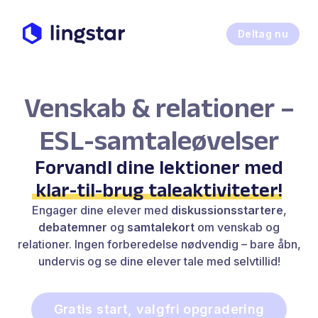
Deltag nu
Venskab & relationer –
ESL-samtaleøvelser
Forvandl dine lektioner med
klar-til-brug taleaktiviteter
!
Engager dine elever med
diskussionsstartere
,
debatemner
og
samtalekort
om venskab og
relationer. Ingen forberedelse nødvendig – bare åbn,
undervis og se dine elever tale med selvtillid!
Gratis start, valgfri opgradering