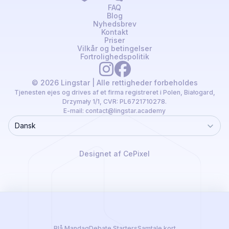
FAQ
Blog
Nyhedsbrev
Kontakt
Priser
Vilkår og betingelser
Fortrolighedspolitik
© 2026 Lingstar | Alle rettigheder forbeholdes
Tjenesten ejes og drives af et firma registreret i Polen, Białogard,
Drzymały 1/1, CVR: PL6721710278.
E-mail:
contact@lingstar.academy
Dansk
Language
Designet af CePixel
Blå Mandag
Debate Starters
Samtale kort