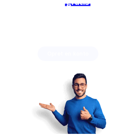
Slut dig til os
gratis
i dag og
mærk forskellen!
Oplev, hvor lang tid du kan spare med Lingstar
, og
hvor let du vil engagere dine studerende.
Opret en konto