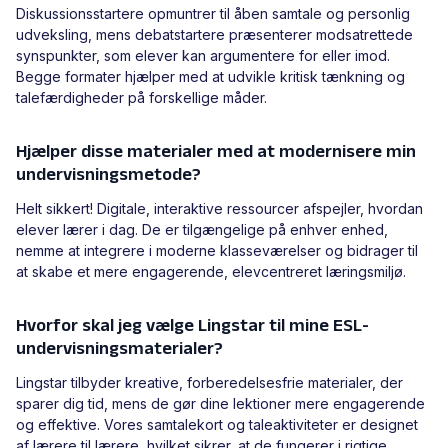
Diskussionsstartere opmuntrer til åben samtale og personlig
udveksling, mens debatstartere præsenterer modsatrettede
synspunkter, som elever kan argumentere for eller imod.
Begge formater hjælper med at udvikle kritisk tænkning og
talefærdigheder på forskellige måder.
Hjælper disse materialer med at modernisere min
undervisningsmetode?
Helt sikkert! Digitale, interaktive ressourcer afspejler, hvordan
elever lærer i dag. De er tilgængelige på enhver enhed,
nemme at integrere i moderne klasseværelser og bidrager til
at skabe et mere engagerende, elevcentreret læringsmiljø.
Hvorfor skal jeg vælge Lingstar til mine ESL-
undervisningsmaterialer?
Lingstar tilbyder kreative, forberedelsesfrie materialer, der
sparer dig tid, mens de gør dine lektioner mere engagerende
og effektive. Vores samtalekort og taleaktiviteter er designet
af lærere til lærere, hvilket sikrer, at de fungerer i rigtige