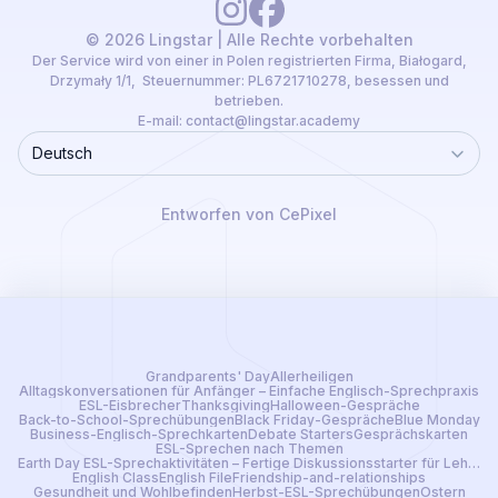
© 2026 Lingstar | Alle Rechte vorbehalten
Der Service wird von einer in Polen registrierten Firma, Białogard,
Drzymały 1/1, Steuernummer: PL6721710278, besessen und
betrieben.
E-mail:
contact@lingstar.academy
Deutsch
Language
Entworfen von CePixel
Grandparents' Day
Allerheiligen
Alltagskonversationen für Anfänger – Einfache Englisch-Sprechpraxis
ESL-Eisbrecher
Thanksgiving
Halloween-Gespräche
Back-to-School-Sprechübungen
Black Friday-Gespräche
Blue Monday
Business-Englisch-Sprechkarten
Debate Starters
Gesprächskarten
ESL-Sprechen nach Themen
Earth Day ESL-Sprechaktivitäten – Fertige Diskussionsstarter für Lehrer
English Class
English File
Friendship-and-relationships
Gesundheit und Wohlbefinden
Herbst-ESL-Sprechübungen
Ostern