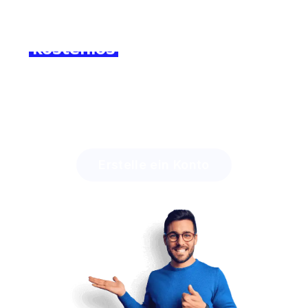
Melden Sie sich noch heute
kostenlos
an und erleben Sie
den Unterschied!
Discover how much time you can save with Lingstar
and how easily you will engage your students.
Erstelle ein Konto