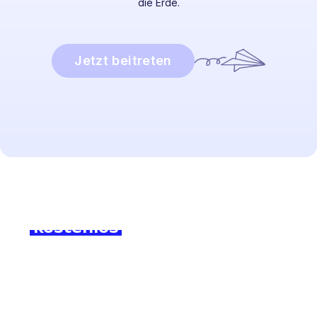
die Erde.
Jetzt beitreten
Bereit, abzutauchen?
Melden Sie sich noch heute
kostenlos
an und erleben Sie
den Unterschied!
Discover how much time you can save with Lingstar
and how easily you will engage your students.