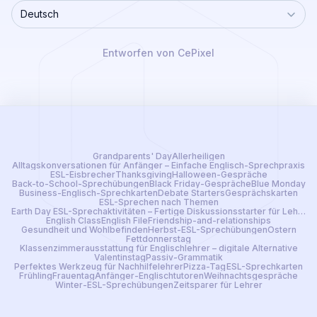
Deutsch
Language
Entworfen von CePixel
Grandparents' Day
Allerheiligen
Alltagskonversationen für Anfänger – Einfache Englisch-Sprechpraxis
ESL-Eisbrecher
Thanksgiving
Halloween-Gespräche
Back-to-School-Sprechübungen
Black Friday-Gespräche
Blue Monday
Business-Englisch-Sprechkarten
Debate Starters
Gesprächskarten
ESL-Sprechen nach Themen
Earth Day ESL-Sprechaktivitäten – Fertige Diskussionsstarter für Lehrer
English Class
English File
Friendship-and-relationships
Gesundheit und Wohlbefinden
Herbst-ESL-Sprechübungen
Ostern
Fettdonnerstag
Klassenzimmerausstattung für Englischlehrer – digitale Alternative
Valentinstag
Passiv-Grammatik
Perfektes Werkzeug für Nachhilfelehrer
Pizza-Tag
ESL-Sprechkarten
Frühling
Frauentag
Anfänger-Englischtutoren
Weihnachtsgespräche
Winter-ESL-Sprechübungen
Zeitsparer für Lehrer