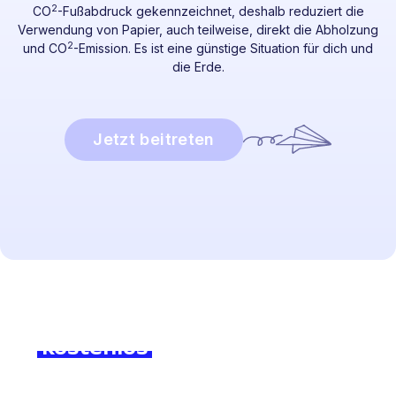
2
CO
-Fußabdruck gekennzeichnet, deshalb reduziert die
Verwendung von Papier, auch teilweise, direkt die Abholzung
2
und CO
-Emission. Es ist eine günstige Situation für dich und
die Erde.
Jetzt beitreten
Bereit, abzutauchen?
Melden Sie sich noch heute
kostenlos
an und erleben Sie
den Unterschied!