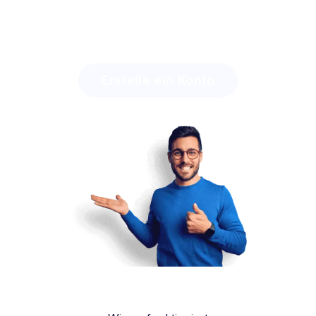
Discover how much time you can save with Lingstar
and how easily you will engage your students.
Erstelle ein Konto