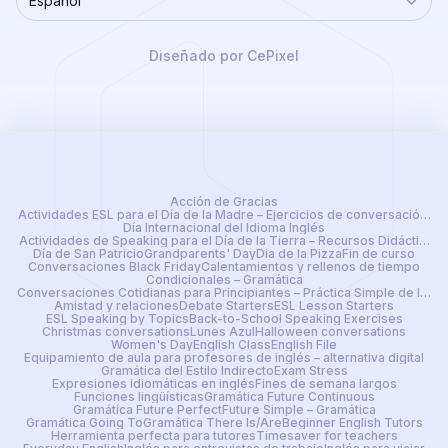
Español
Language
Diseñado por CePixel
Acción de Gracias
Actividades ESL para el Día de la Madre – Ejercicios de conversación lis
Día Internacional del Idioma Inglés
Actividades de Speaking para el Día de la Tierra – Recursos Didácticos 
Día de San Patricio
Grandparents' Day
Dia de la Pizza
Fin de curso
Conversaciones Black Friday
Calentamientos y rellenos de tiempo
Condicionales – Gramática
Conversaciones Cotidianas para Principiantes – Práctica Simple de Ingl
Amistad y relaciones
Debate Starters
ESL Lesson Starters
ESL Speaking by Topics
Back-to-School Speaking Exercises
Christmas conversations
Lunes Azul
Halloween conversations
Women's Day
English Class
English File
Equipamiento de aula para profesores de inglés – alternativa digital
Gramática del Estilo Indirecto
Exam Stress
Expresiones idiomáticas en inglés
Fines de semana largos
Funciones lingüísticas
Gramática Future Continuous
Gramática Future Perfect
Future Simple – Gramática
Gramática Going To
Gramática There Is/Are
Beginner English Tutors
Herramienta perfecta para tutores
Timesaver for teachers