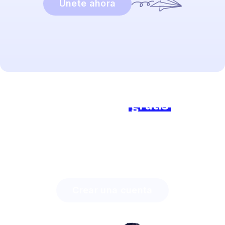
Únete ahora
¿Listo para empezar?
Únete a nosotros
gratis
hoy y
marca la diferencia!
Descubre cuánto tiempo puedes ahorrar con Lingstar
y cómo involucrar fácilmente a tus estudiantes.
Crear una cuenta