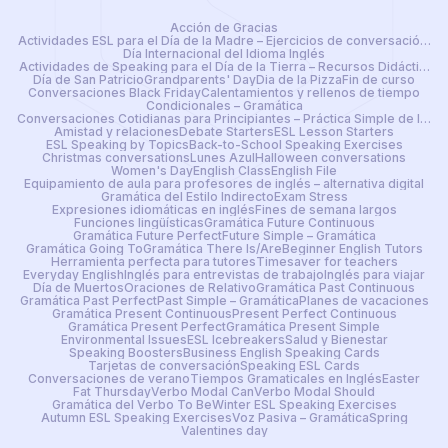
Acción de Gracias
Actividades ESL para el Día de la Madre – Ejercicios de conversación lis
Día Internacional del Idioma Inglés
Actividades de Speaking para el Día de la Tierra – Recursos Didácticos 
Día de San Patricio
Grandparents' Day
Dia de la Pizza
Fin de curso
Conversaciones Black Friday
Calentamientos y rellenos de tiempo
Condicionales – Gramática
Conversaciones Cotidianas para Principiantes – Práctica Simple de Ingl
Amistad y relaciones
Debate Starters
ESL Lesson Starters
ESL Speaking by Topics
Back-to-School Speaking Exercises
Christmas conversations
Lunes Azul
Halloween conversations
Women's Day
English Class
English File
Equipamiento de aula para profesores de inglés – alternativa digital
Gramática del Estilo Indirecto
Exam Stress
Expresiones idiomáticas en inglés
Fines de semana largos
Funciones lingüísticas
Gramática Future Continuous
Gramática Future Perfect
Future Simple – Gramática
Gramática Going To
Gramática There Is/Are
Beginner English Tutors
Herramienta perfecta para tutores
Timesaver for teachers
Everyday English
Inglés para entrevistas de trabajo
Inglés para viajar
Día de Muertos
Oraciones de Relativo
Gramática Past Continuous
Gramática Past Perfect
Past Simple – Gramática
Planes de vacaciones
Gramática Present Continuous
Present Perfect Continuous
Gramática Present Perfect
Gramática Present Simple
Environmental Issues
ESL Icebreakers
Salud y Bienestar
Speaking Boosters
Business English Speaking Cards
Tarjetas de conversación
Speaking ESL Cards
Conversaciones de verano
Tiempos Gramaticales en Inglés
Easter
Fat Thursday
Verbo Modal Can
Verbo Modal Should
Gramática del Verbo To Be
Winter ESL Speaking Exercises
Autumn ESL Speaking Exercises
Voz Pasiva – Gramática
Spring
Valentines day