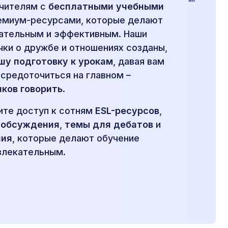
учителям с
бесплатными учебными
емиум-ресурсами, которые делают
ательным и эффективным. Наши
чки о дружбе и отношениях созданы,
шу подготовку к урокам
, давая вам
средоточиться на главном –
ков говорить
.
чите доступ к сотням
ESL-ресурсов
,
 обсуждения
,
темы для дебатов
и
ния
, которые делают обучение
влекательным.