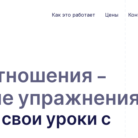
Как это работает
Цены
Кон
тношения –
е упражнения
свои уроки с