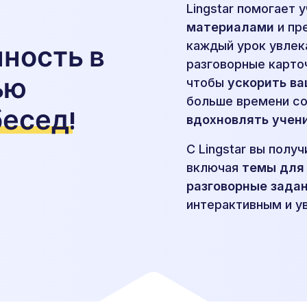
Lingstar помогает 
материалами
и пр
каждый урок увлек
ность в
разговорные карто
ью
чтобы
ускорить ва
больше времени со
бесед
!
вдохновлять учени
С Lingstar вы полу
включая
темы для
разговорные зада
интерактивным и у