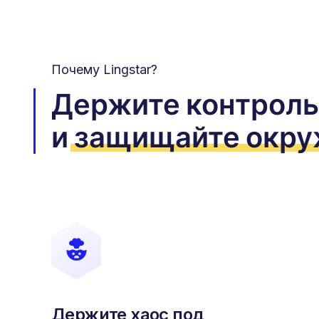
Почему Lingstar?
Держите контроль
и
защищайте окр
Держите хаос под