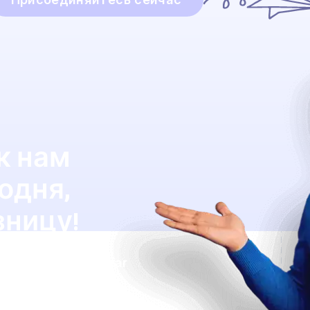
к нам
одня,
зницу!
кономить с Lingstar
 своих студентов.