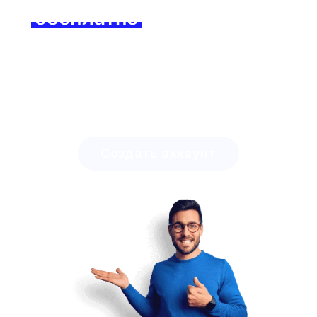
бесплатно
уже сегодня и
почувствуйте разницу!
Узнайте, сколько времени вы можете сэкономить
с Lingstar
и как легко вы сможете заинтересовать
своих студентов.
Создать аккаунт