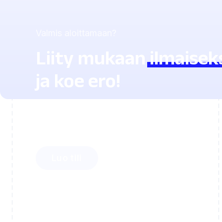
Valmis aloittamaan?
Liity mukaan
ilmaisek
ja koe ero!
Ota selvää, kuinka paljon aikaa voit sääst
ja kuinka helposti saat oppilaasi innostum
Luo tili