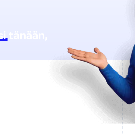
si
tänään,
ää Lingstarin avulla
aan.