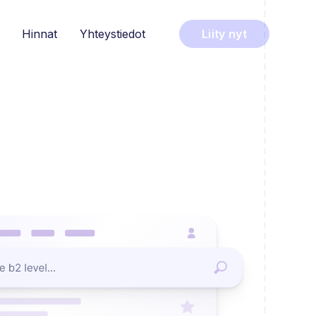
Hinnat
Yhteystiedot
Liity nyt