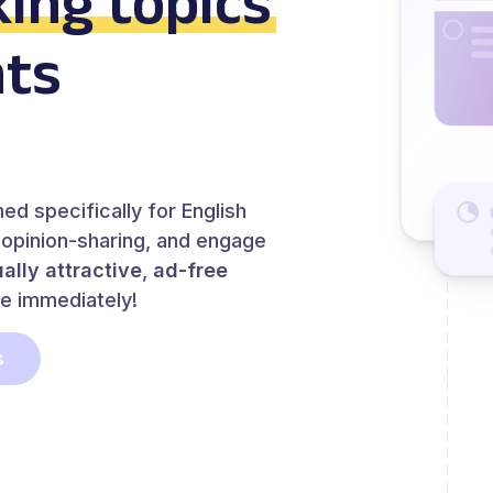
ing topics
nts
ed specifically for English
e opinion-sharing, and engage
ually attractive
,
ad-free
se immediately!
s