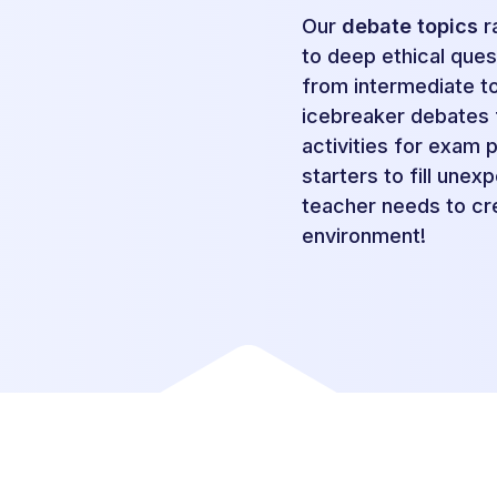
Our
debate topics
r
to deep ethical quest
from intermediate t
icebreaker debates 
activities for exam 
starters to fill une
teacher needs to cr
environment!