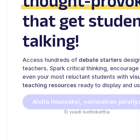
thought-provok
that get stude
talking!
Access hundreds of
debate starters
design
teachers. Spark critical thinking, encourag
even your most reluctant students with
vis
teaching resources
ready to display and u
Aloita ilmaiseksi, valinnainen päivity
Ei vaadi luottokorttia