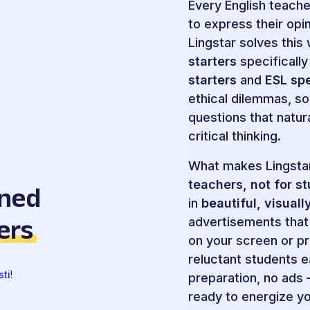
Every English teache
to express their opi
Lingstar solves this
starters
specificall
starters
and
ESL sp
ethical dilemmas, so
questions that natur
critical thinking.
What makes Lingstar
teachers, not for s
gned
in
beautiful, visuall
ers
advertisements that 
on your screen or p
reluctant students ea
sti
!
preparation, no ads 
ready to energize y