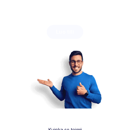
Ota selvää, kuinka paljon aikaa voit säästää
Lingstarin avulla
ja kuinka helposti saat oppilaasi
innostumaan.
Luo tili
Kuinka se toimii