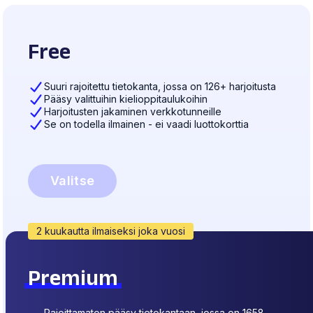
Free
Suuri rajoitettu tietokanta, jossa on 126+ harjoitusta
Pääsy valittuihin kielioppitaulukoihin
Harjoitusten jakaminen verkkotunneille
Se on todella ilmainen - ei vaadi luottokorttia
Valitse
2 kuukautta ilmaiseksi joka vuosi
Premium
Rajoittamaton pääsy tietokantaan, jossa on 1658