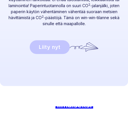
2
laminointia! Paperintuotannolla on suuri CO
-jalanjälki, joten
paperin käytön vähentäminen vähentää suoraan metsien
2
hävittämistä ja CO
-päästöjä. Tämä on win-win-tilanne sekä
sinulle että maapallolle.
Liity nyt
Valmis aloittamaan?
Liity mukaan
ilmaiseksi
tänään
ja koe ero!