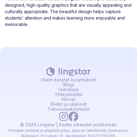
designed, high-quality graphics that are visually appealing and
culturally appropriate. The beautiful design helps capture
students' attention and makes learning more enjoyable and
memorable.
Usein kysytyt kysymykset
Blogi
Uutiskirje
Yhteystiedot
Hinnat
Ehdot ja säännöt
Tietosuojakäytäntö
© 2026 Lingstar | Kaikki oikeudet pidätetään
Palvelun omistaa ja ylläpitää yritys, joka on rekisteröity Suomessa,
Białogard, Drzymały 1/1, Verotunnus: PL6721710278.