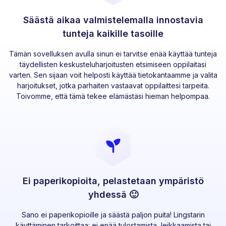
Säästä aikaa valmistelemalla innostavia
tunteja kaikille tasoille
Tämän sovelluksen avulla sinun ei tarvitse enää käyttää tunteja
täydellisten keskusteluharjoitusten etsimiseen oppilaitasi
varten. Sen sijaan voit helposti käyttää tietokantaamme ja valita
harjoitukset, jotka parhaiten vastaavat oppilaittesi tarpeita.
Toivomme, että tämä tekee elämästäsi hieman helpompaa.
Ei paperikopioita, pelastetaan ympäristö
yhdessä 🙂
Sano ei paperikopioille ja säästä paljon puita! Lingstarin
käyttäminen tarkoittaa: ei enää tulostamista, leikkaamista tai