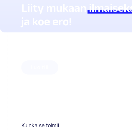
Liity mukaan
ilmaisek
ja koe ero!
Ota selvää, kuinka paljon aikaa voit sääst
ja kuinka helposti saat oppilaasi innostum
Luo tili
Kuinka se toimii