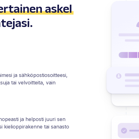
ertainen askel
ejasi.
mesi ja sähköpostiosoitteesi,
suja tai velvoitteita, vain
opeasti ja helposti juuri sen
asi kielioppirakenne tai sanasto