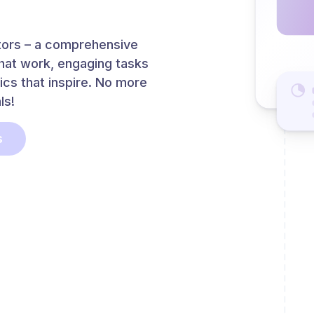
tutors – a comprehensive
that work, engaging tasks
ics that inspire. No more
ls!
s