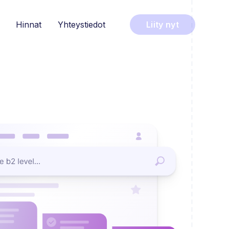
Hinnat
Yhteystiedot
Liity nyt