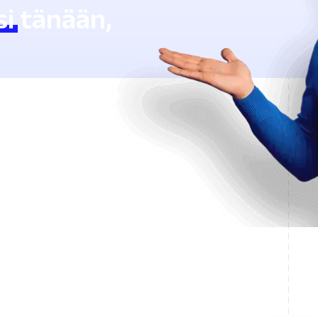
si
tänään,
ää Lingstarin avulla
aan.