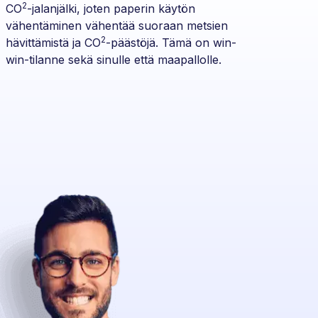
2
CO
-jalanjälki, joten paperin käytön
vähentäminen vähentää suoraan metsien
2
hävittämistä ja CO
-päästöjä. Tämä on win-
win-tilanne sekä sinulle että maapallolle.