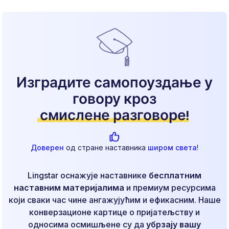
Изградите самопоуздање у
говору кроз
смислене разговоре
!
Доверен
од стране наставника
широм света
!
Lingstar оснажује наставнике
бесплатним
наставним материјалима
и премиум ресурсима
који сваки час чине ангажујућим и ефикасним. Наше
конверзационе картице о пријатељству и
односима осмишљене су да
убрзају вашу