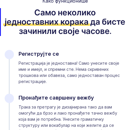
Како функционише
Само неколико
једноставних корака
да бисте
зачинили своје часове.
Региструјте се
Регистрација је једноставна! Само унесите своје
име и имејл, и спремни сте. Нема скривених
трошкова или обавеза, само једноставан процес
регистрације.
Пронађите савршену вежбу
Трака за претрагу је дизајнирана тако да вам
омогући да брзо и лако пронађете тачно вежбу
која вам је потребна. Унесите граматичку
структуру или вокабулар на који желите да се