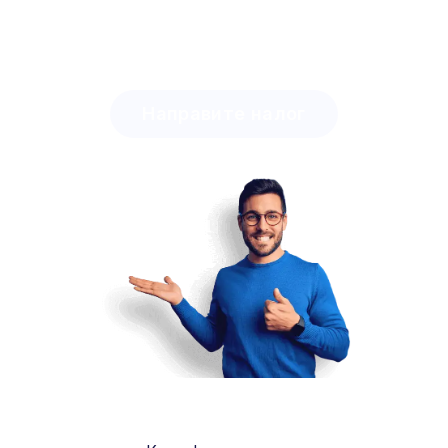
Откријте колико времена можете уштедети са
Lingstar-ом
и колико лако можете мотивисати
своје ученике.
Направите налог