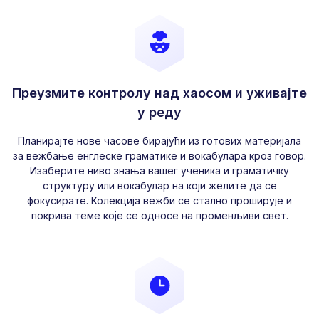
Преузмите контролу над хаосом и уживајте
у реду
Планирајте нове часове бирајући из готових материјала
за вежбање енглеске граматике и вокабулара кроз говор.
Изаберите ниво знања вашег ученика и граматичку
структуру или вокабулар на који желите да се
фокусирате. Колекција вежби се стално проширује и
покрива теме које се односе на променљиви свет.