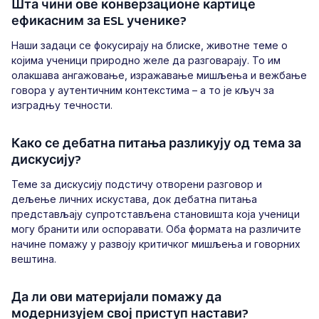
Шта чини ове конверзационе картице
ефикасним за ESL ученике?
Наши задаци се фокусирају на блиске, животне теме о
којима ученици природно желе да разговарају. То им
олакшава ангажовање, изражавање мишљења и вежбање
говора у аутентичним контекстима – а то је кључ за
изградњу течности.
Како се дебатна питања разликују од тема за
дискусију?
Теме за дискусију подстичу отворени разговор и
дељење личних искустава, док дебатна питања
представљају супротстављена становишта која ученици
могу бранити или оспоравати. Оба формата на различите
начине помажу у развоју критичког мишљења и говорних
вештина.
Да ли ови материјали помажу да
модернизујем свој приступ настави?