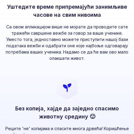
Уштедите време припремајући занимљиве
часове на свим нивоима
Са овом апликацијом више не морате да проводите сате
тражећи савршене вежбе за говор за ваше ученике.
Уместо тога, једноставно можете приступити нашој бази
података вежби и одабрати оне које најбоље одговарају
потребама ваших ученика. Надамо се да ће вам ово мало
олакшати живот.
Без копија, хајде да заједно спасимо
животну средину 🙂
Реците 'не' копијама и спасите многа дрвећа! Коришћење