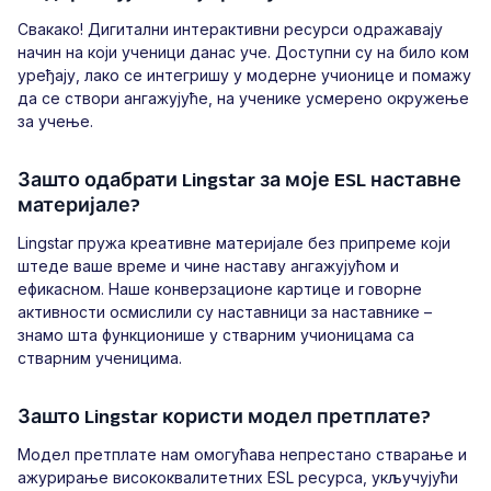
Свакако! Дигитални интерактивни ресурси одражавају
начин на који ученици данас уче. Доступни су на било ком
уређају, лако се интегришу у модерне учионице и помажу
да се створи ангажујуће, на ученике усмерено окружење
за учење.
Зашто одабрати Lingstar за моје ESL наставне
материјале?
Lingstar пружа креативне материјале без припреме који
штеде ваше време и чине наставу ангажујућом и
ефикасном. Наше конверзационе картице и говорне
активности осмислили су наставници за наставнике –
знамо шта функционише у стварним учионицама са
стварним ученицима.
Зашто Lingstar користи модел претплате?
Модел претплате нам омогућава непрестано стварање и
ажурирање висококвалитетних ESL ресурса, укључујући