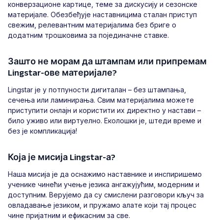
конверзационе картице, теме за дискусију и сезонске
материјале. Обезбеђује наставницима сталан приступ
свежим, релевантним материјалима без бриге о
додатним трошковима за појединачне ставке.
Зашто не морам да штампам или припремам
Lingstar-ове материјале?
Lingstar је у потпуности дигиталан – без штампања,
сечења или ламинирања. Свим материјалима можете
приступити онлајн и користити их директно у настави –
било уживо или виртуелно. Еколошки је, штеди време и
без је компликација!
Која је мисија Lingstar-а?
Наша мисија је да оснажимо наставнике и инспиришемо
ученике чинећи учење језика ангажујућим, модерним и
доступним. Верујемо да су смислени разговори кључ за
овладавање језиком, и пружамо алате који тај процес
чине пријатним и ефикасним за све.