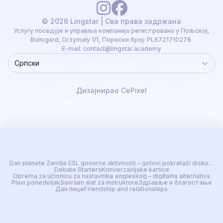
© 2026 Lingstar | Сва права задржана
Услугу поседује и управља компанија регистрована у Пољској,
Białogard, Drzymały 1/1, Порески број: PL6721710278.
E-mail:
contact@lingstar.academy
Српски
Language
Дизајнирао CePixel
Dan planete Zemlje ESL govorne aktivnosti – gotovi pokretači diskusija 
Debate Starters
Konverzacijske kartice
Oprema za učionicu za nastavnike engleskog – digitalna alternativa
Plavi ponedeljak
Savršen alat za instruktore
Здравље и благостање
Дан пице
Friendship and relationships