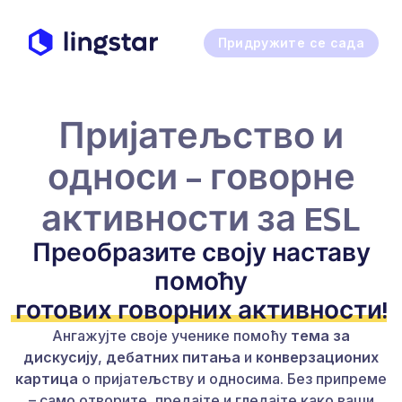
Придружите се сада
Пријатељство и
односи – говорне
активности за ESL
Преобразите своју наставу
помоћу
готових говорних активности
!
Ангажујте своје ученике помоћу
тема за
дискусију
,
дебатних питања
и
конверзационих
картица
о пријатељству и односима. Без припреме
– само отворите, предајте и гледајте како ваши