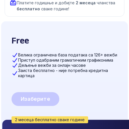
Платите годишње и добијте
2 месеца
чланства
бесплатно
сваке године!
Free
Велика ограничена база података са 126+ вежби
Приступ одабраним граматичким графиконима
Дељење вежби за онлајн часове
Заиста бесплатно - није потребна кредитна
картица
Изаберите
2 месеца бесплатно сваке године