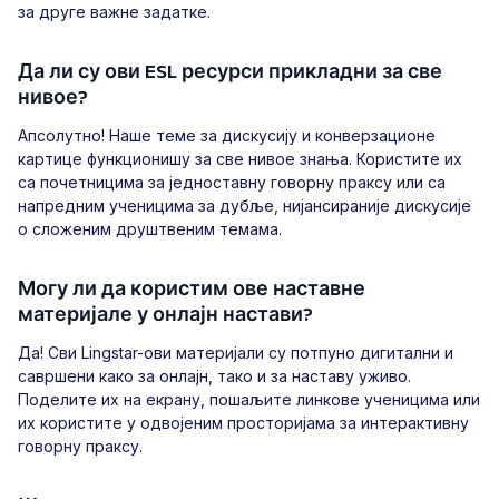
за друге важне задатке.
Да ли су ови ESL ресурси прикладни за све
нивое?
Апсолутно! Наше теме за дискусију и конверзационе
картице функционишу за све нивое знања. Користите их
са почетницима за једноставну говорну праксу или са
напредним ученицима за дубље, нијансираније дискусије
о сложеним друштвеним темама.
Могу ли да користим ове наставне
материјале у онлајн настави?
Да! Сви Lingstar-ови материјали су потпуно дигитални и
савршени како за онлајн, тако и за наставу уживо.
Поделите их на екрану, пошаљите линкове ученицима или
их користите у одвојеним просторијама за интерактивну
говорну праксу.