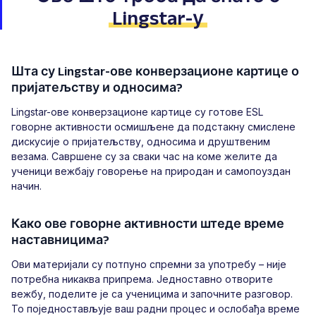
Lingstar-у
Шта су Lingstar-ове конверзационе картице о
пријатељству и односима?
Lingstar-ове конверзационе картице су готове ESL
говорне активности осмишљене да подстакну смислене
дискусије о пријатељству, односима и друштвеним
везама. Савршене су за сваки час на коме желите да
ученици вежбају говорење на природан и самопоуздан
начин.
Како ове говорне активности штеде време
наставницима?
Ови материјали су потпуно спремни за употребу – није
потребна никаква припрема. Једноставно отворите
вежбу, поделите је са ученицима и започните разговор.
То поједностављује ваш радни процес и ослобађа време