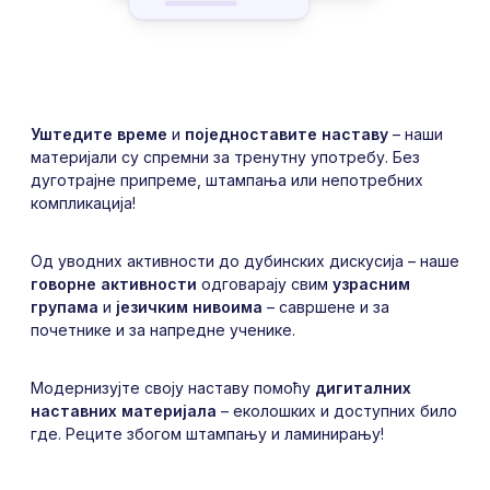
Уштедите време
и
поједноставите наставу
– наши
материјали су спремни за тренутну употребу. Без
дуготрајне припреме, штампања или непотребних
компликација!
Од уводних активности до дубинских дискусија – наше
говорне активности
одговарају свим
узрасним
групама
и
језичким нивоима
– савршене и за
почетнике и за напредне ученике.
Модернизујте своју наставу помоћу
дигиталних
наставних материјала
– еколошких и доступних било
где. Реците збогом штампању и ламинирању!