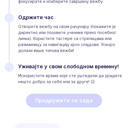
фокусирате и изаберите савршену вежбу.
Одржите час
Отворите вежбу на свом рачунару (покажите је
директно или позовите ученике преко посебног
линка). Користите тастере са стрелицама или
размакницу за навигацију кроз слајдове. Ускоро
долази више типова вежби!
Уживајте у свом слободном времену!
Искористите време које сте уштедели да урадите
нешто добро за себе или за друге! 😉
Придружите се сада