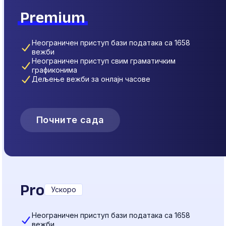
Premium
Неограничен приступ бази података са 1658
вежби
Неограничен приступ свим граматичким
графиконима
Дељење вежби за онлајн часове
Почните сада
Pro
Ускоро
Неограничен приступ бази података са 1658
вежби