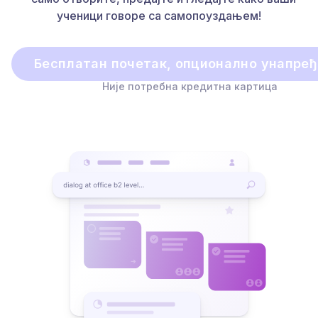
ученици говоре са самопоуздањем!
Бесплатан почетак, опционално унапре
Није потребна кредитна картица