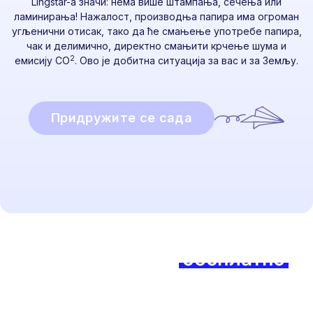
Lingstar-а значи: нема више штампања, сечења или
ламинирања! Нажалост, производња папира има огроман
угљенични отисак, тако да ће смањење употребе папира,
чак и делимично, директно смањити крчење шума и
2
емисију CO
. Ово је добитна ситуација за вас и за Земљу.
Придружите се сада
Спремни да почнете?
Придружите се
бесплатно
данас и осетите разлику!