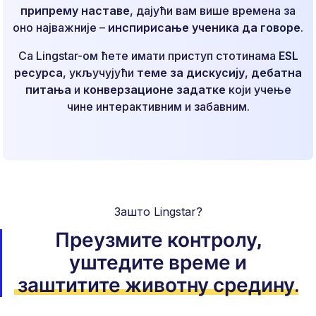
припрему наставе
, дајући вам више времена за
оно најважније –
инспирисање ученика да говоре
.
Са Lingstar-ом ћете имати приступ стотинама
ESL
ресурса
, укључујући
теме за дискусију
,
дебатна
питања
и
конверзационе задатке
који учење
чине интерактивним и забавним.
Зашто Lingstar?
Преузмите контролу,
уштедите време
и
заштитите животну средину
.