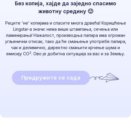
Без копија, хајде да заједно спасимо
животну средину 🙂
Реците 'не' копијама и спасите многа дрвећа! Коришћење
Lingstar-а значи: нема више штампања, сечења или
ламинирања! Нажалост, производња папира има огроман
угљенични отисак, тако да ће смањење употребе папира,
чак и делимично, директно смањити крчење шума и
2
емисију CO
. Ово је добитна ситуација за вас и за Земљу.
Придружите се сада
Спремни да почнете?