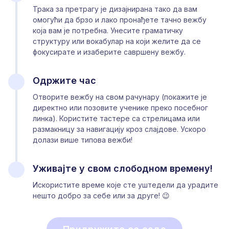
Трака за претрагу је дизајнирана тако да вам
омогући да брзо и лако пронађете тачно вежбу
која вам је потребна. Унесите граматичку
структуру или вокабулар на који желите да се
фокусирате и изаберите савршену вежбу.
Одржите час
Отворите вежбу на свом рачунару (покажите је
директно или позовите ученике преко посебног
линка). Користите тастере са стрелицама или
размакницу за навигацију кроз слајдове. Ускоро
долази више типова вежби!
Уживајте у свом слободном времену!
Искористите време које сте уштедели да урадите
нешто добро за себе или за друге! 😉