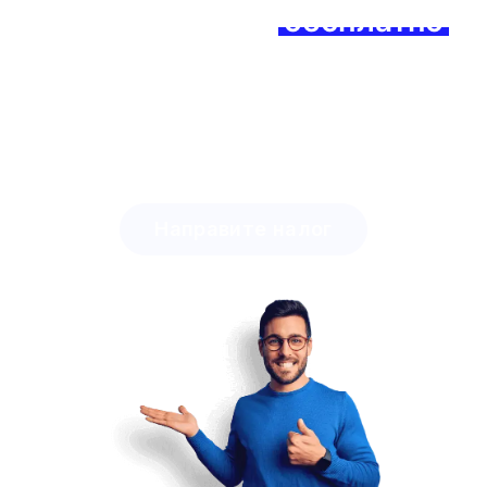
Придружите се
бесплатно
данас и осетите разлику!
Откријте колико времена можете уштедети са
Lingstar-ом
и колико лако можете мотивисати
своје ученике.
Направите налог