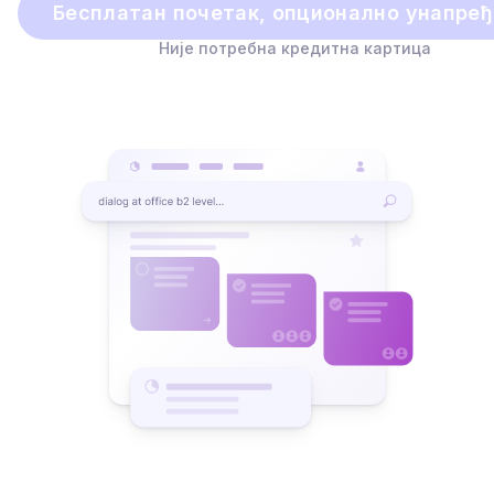
Бесплатан почетак, опционално унапре
Није потребна кредитна картица