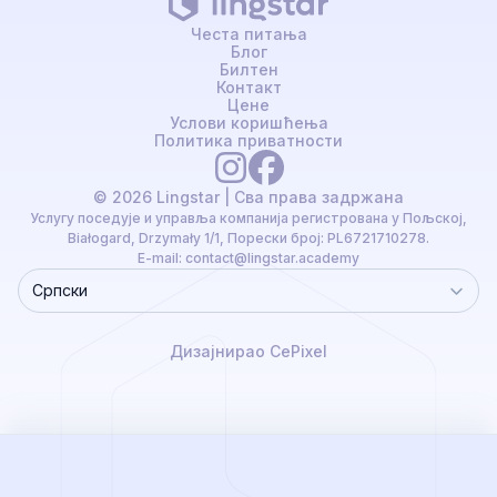
Честа питања
Блог
Билтен
Контакт
Цене
Услови коришћења
Политика приватности
© 2026 Lingstar | Сва права задржана
Услугу поседује и управља компанија регистрована у Пољској,
Białogard, Drzymały 1/1, Порески број: PL6721710278.
E-mail:
contact@lingstar.academy
Српски
Language
Дизајнирао CePixel