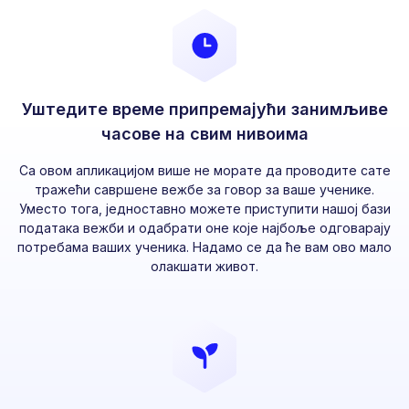
Уштедите време припремајући занимљиве
часове на свим нивоима
Са овом апликацијом више не морате да проводите сате
тражећи савршене вежбе за говор за ваше ученике.
Уместо тога, једноставно можете приступити нашој бази
података вежби и одабрати оне које најбоље одговарају
потребама ваших ученика. Надамо се да ће вам ово мало
олакшати живот.