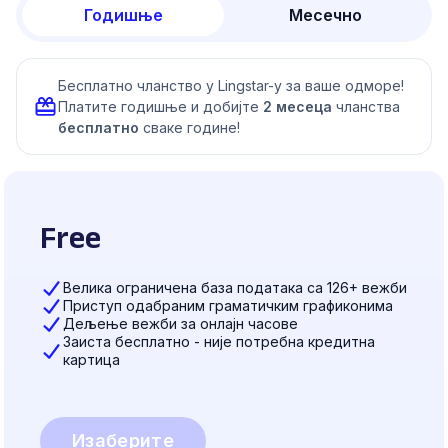
Годишње
Месечно
Бесплатно чланство у Lingstar-у за ваше одморе!
Платите годишње и добијте
2 месеца
чланства
бесплатно
сваке године!
Free
Велика ограничена база података са 126+ вежби
Приступ одабраним граматичким графиконима
Дељење вежби за онлајн часове
Заиста бесплатно - није потребна кредитна
картица
Изаберите