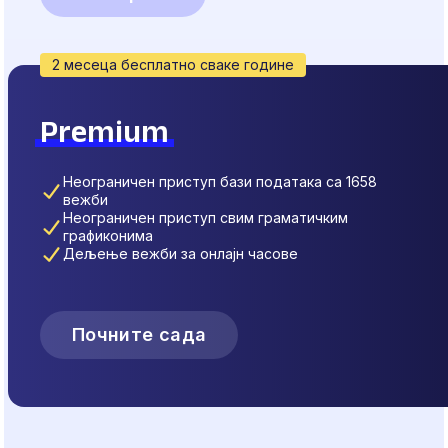
2 месеца бесплатно сваке године
Premium
Неограничен приступ бази података са 1658
вежби
Неограничен приступ свим граматичким
графиконима
Дељење вежби за онлајн часове
Почните сада