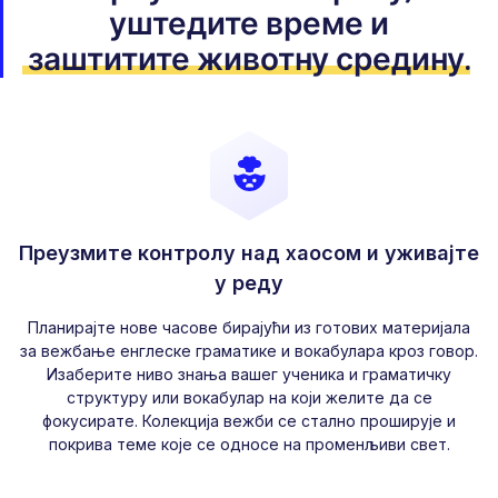
уштедите време
и
заштитите животну средину
.
Преузмите контролу над хаосом и уживајте
у реду
Планирајте нове часове бирајући из готових материјала
за вежбање енглеске граматике и вокабулара кроз говор.
Изаберите ниво знања вашег ученика и граматичку
структуру или вокабулар на који желите да се
фокусирате. Колекција вежби се стално проширује и
покрива теме које се односе на променљиви свет.