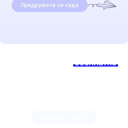
Придружите се сада
Спремни да почнете?
Придружите се
бесплатно
данас и осетите разлику!
Откријте колико времена можете уштедети са
Lingstar-ом
и колико лако можете мотивисати
своје ученике.
Направите налог