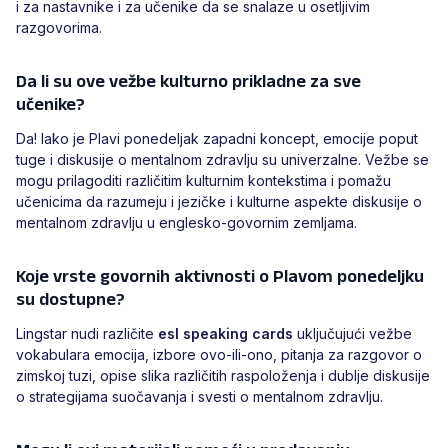
i za nastavnike i za učenike da se snalaze u osetljivim
razgovorima.
Da li su ove vežbe kulturno prikladne za sve
učenike?
Da! Iako je Plavi ponedeljak zapadni koncept, emocije poput
tuge i diskusije o mentalnom zdravlju su univerzalne. Vežbe se
mogu prilagoditi različitim kulturnim kontekstima i pomažu
učenicima da razumeju i jezičke i kulturne aspekte diskusije o
mentalnom zdravlju u englesko-govornim zemljama.
Koje vrste govornih aktivnosti o Plavom ponedeljku
su dostupne?
Lingstar nudi različite
esl speaking cards
uključujući vežbe
vokabulara emocija, izbore ovo-ili-ono, pitanja za razgovor o
zimskoj tuzi, opise slika različitih raspoloženja i dublje diskusije
o strategijama suočavanja i svesti o mentalnom zdravlju.