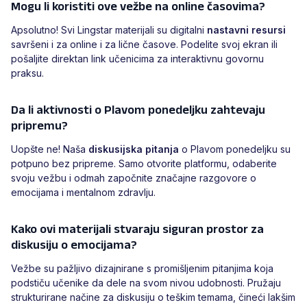
Mogu li koristiti ove vežbe na online časovima?
Apsolutno! Svi Lingstar materijali su digitalni
nastavni resursi
savršeni i za online i za lične časove. Podelite svoj ekran ili
pošaljite direktan link učenicima za interaktivnu govornu
praksu.
Da li aktivnosti o Plavom ponedeljku zahtevaju
pripremu?
Uopšte ne! Naša
diskusijska pitanja
o Plavom ponedeljku su
potpuno bez pripreme. Samo otvorite platformu, odaberite
svoju vežbu i odmah započnite značajne razgovore o
emocijama i mentalnom zdravlju.
Kako ovi materijali stvaraju siguran prostor za
diskusiju o emocijama?
Vežbe su pažljivo dizajnirane s promišljenim pitanjima koja
podstiču učenike da dele na svom nivou udobnosti. Pružaju
strukturirane načine za diskusiju o teškim temama, čineći lakšim