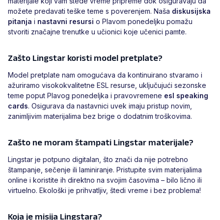
materijale koji vam štede vreme pripreme dok osiguravaju da
možete predavati teške teme s poverenjem. Naša
diskusijska
pitanja
i
nastavni resursi
o Plavom ponedeljku pomažu
stvoriti značajne trenutke u učionici koje učenici pamte.
Zašto Lingstar koristi model pretplate?
Model pretplate nam omogućava da kontinuirano stvaramo i
ažuriramo visokokvalitetne ESL resurse, uključujući sezonske
teme poput Plavog ponedeljka i pravovremene
esl speaking
cards
. Osigurava da nastavnici uvek imaju pristup novim,
zanimljivim materijalima bez brige o dodatnim troškovima.
Zašto ne moram štampati Lingstar materijale?
Lingstar je potpuno digitalan, što znači da nije potrebno
štampanje, sečenje ili laminiranje. Pristupite svim materijalima
online i koristite ih direktno na svojim časovima – bilo lično ili
virtuelno. Ekološki je prihvatljiv, štedi vreme i bez problema!
Koja je misija Lingstara?