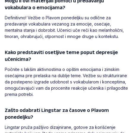
Mogu li ovi materijali pomoći u predavanju
vokabulara o emocijama?
Definitivno! Vežbe o Plavom ponedeljku su odlične za
predavanje vokabulara vezanog za emocije, osećaje,
mentalna stanja i dobrobit. Učenici uče reči kao melanholični,
tmoran, ohrabrujući, otpornost i mnoge druge u kontekstu.
Kako predstaviti osetljive teme poput depresije
učenicima?
Počnite s lakšim aktivnostima o opštim emocijama i zimskim
osećajima pre prelaska na dublje teme. Vežbe su strukturirane
da postepeno izgrade udobnost s vokabularom i konceptima,
omogućavajući vam da procenite reakcije učenika i prilagodite
prema potrebi.
Zašto odabrati Lingstar za časove o Plavom
ponedeljku?
Lingstar pruža pažljivo dizajnirane, gotove za korišćenje