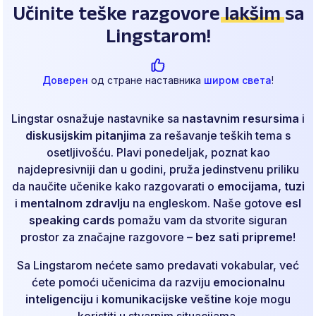
Učinite teške razgovore
lakšim
sa
Lingstarom!
Доверен
од стране наставника
широм света
!
Lingstar osnažuje nastavnike sa
nastavnim resursima
i
diskusijskim pitanjima
za rešavanje teških tema s
osetljivošću. Plavi ponedeljak, poznat kao
najdepresivniji dan u godini, pruža jedinstvenu priliku
da naučite učenike kako razgovarati o
emocijama, tuzi
i
mentalnom zdravlju
na engleskom. Naše gotove
esl
speaking cards
pomažu vam da stvorite siguran
prostor za značajne razgovore –
bez sati pripreme
!
Sa Lingstarom nećete samo predavati vokabular, već
ćete pomoći učenicima da razviju
emocionalnu
inteligenciju
i
komunikacijske veštine
koje mogu
koristiti u stvarnim situacijama.