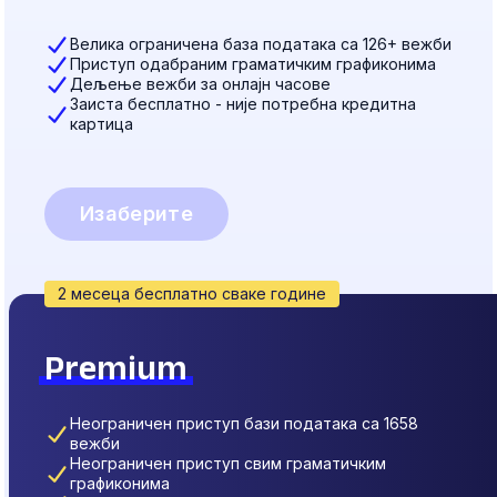
Велика ограничена база података са 126+ вежби
Приступ одабраним граматичким графиконима
Дељење вежби за онлајн часове
Заиста бесплатно - није потребна кредитна
картица
Изаберите
2 месеца бесплатно сваке године
Premium
Неограничен приступ бази података са 1658
вежби
Неограничен приступ свим граматичким
графиконима