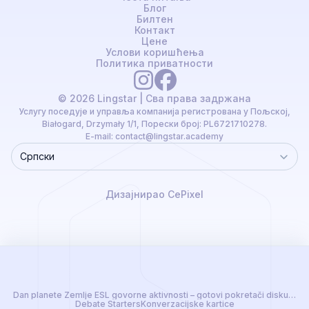
Блог
Билтен
Контакт
Цене
Услови коришћења
Политика приватности
© 2026 Lingstar | Сва права задржана
Услугу поседује и управља компанија регистрована у Пољској,
Białogard, Drzymały 1/1, Порески број: PL6721710278.
E-mail:
contact@lingstar.academy
Српски
Language
Дизајнирао CePixel
Dan planete Zemlje ESL govorne aktivnosti – gotovi pokretači diskusija 
Debate Starters
Konverzacijske kartice