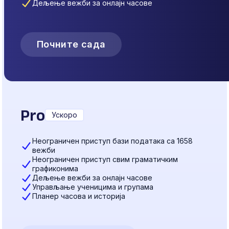
Дељење вежби за онлајн часове
Почните сада
Pro
Ускоро
Неограничен приступ бази података са 1658
вежби
Неограничен приступ свим граматичким
графиконима
Дељење вежби за онлајн часове
Управљање ученицима и групама
Планер часова и историја