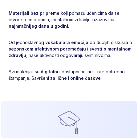
Materijali bez pripreme
koji pomažu učenicima da se
otvore o emocijama, mentalnom zdravlju i izazovima
najmračnijeg dana u godini
.
Od jednostavnog
vokabulara emocija
do dubljih diskusija o
sezonskom afektivnom poremećaju
i
svesti o mentalnom
zdravlju
, naše aktivnosti odgovaraju svim nivoima.
Svi materijali su
digitalni
i dostupni online – nije potrebno
štampanje. Savršeni za
lične
i
online časove
.