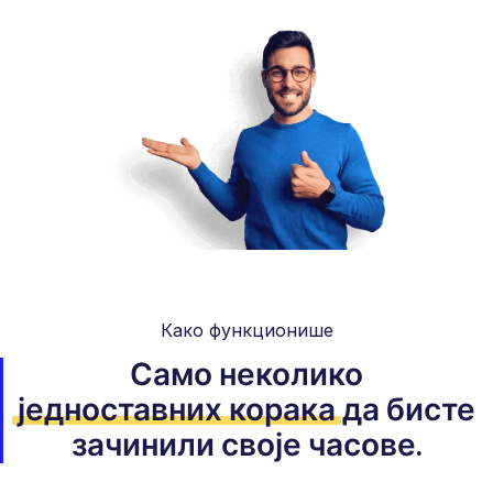
Како функционише
Само неколико
једноставних корака
да бисте
зачинили своје часове.