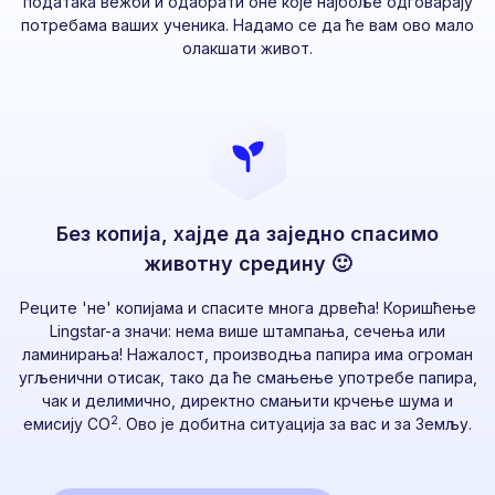
података вежби и одабрати оне које најбоље одговарају
потребама ваших ученика. Надамо се да ће вам ово мало
олакшати живот.
Без копија, хајде да заједно спасимо
животну средину 🙂
Реците 'не' копијама и спасите многа дрвећа! Коришћење
Lingstar-а значи: нема више штампања, сечења или
ламинирања! Нажалост, производња папира има огроман
угљенични отисак, тако да ће смањење употребе папира,
чак и делимично, директно смањити крчење шума и
2
емисију CO
. Ово је добитна ситуација за вас и за Земљу.