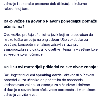
zdravlje i sezonske promene dok diskutuju o kulturno
relevantnoj temi.
Kako vežbe za govor o Plavom ponedeljku pomažu
učenicima?
Ove vežbe pružaju učenicima jezik koji im je potreban da
izraze teške emocije na engleskom. Uče vokabular za
osećaje, koncepte mentalnog zdravlja i razvijaju
samopouzdanje u diskusiji o osetljivim temama – veštine koje
su vredne izvan učionice.
Da li su ovi materijali prikladni za sve nivoe znanja?
Da! Lingstar nudi
esl speaking cards
i aktivnosti o Plavom
ponedeljku za učenike od početnika do naprednih.
Jednostavan vokabular emocija za niže nivoe i složene
diskusije o sezonskom afektivnom poremećaju i mentalnom
zdravlju za više nivoe.