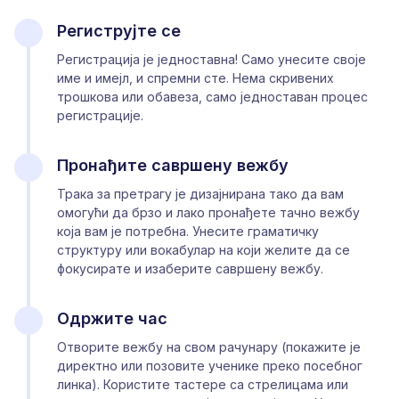
Региструјте се
Регистрација је једноставна! Само унесите своје
име и имејл, и спремни сте. Нема скривених
трошкова или обавеза, само једноставан процес
регистрације.
Пронађите савршену вежбу
Трака за претрагу је дизајнирана тако да вам
омогући да брзо и лако пронађете тачно вежбу
која вам је потребна. Унесите граматичку
структуру или вокабулар на који желите да се
фокусирате и изаберите савршену вежбу.
Одржите час
Отворите вежбу на свом рачунару (покажите је
директно или позовите ученике преко посебног
линка). Користите тастере са стрелицама или