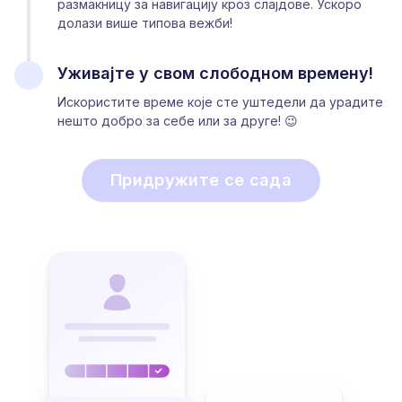
размакницу за навигацију кроз слајдове. Ускоро
долази више типова вежби!
Уживајте у свом слободном времену!
Искористите време које сте уштедели да урадите
нешто добро за себе или за друге! 😉
Придружите се сада