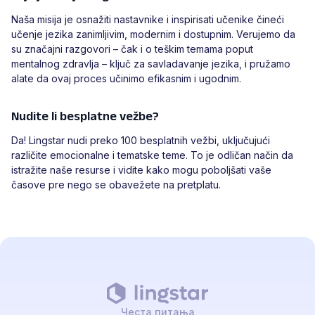
Naša misija je osnažiti nastavnike i inspirisati učenike čineći
učenje jezika zanimljivim, modernim i dostupnim. Verujemo da
su značajni razgovori – čak i o teškim temama poput
mentalnog zdravlja – ključ za savladavanje jezika, i pružamo
alate da ovaj proces učinimo efikasnim i ugodnim.
Nudite li besplatne vežbe?
Da! Lingstar nudi preko 100 besplatnih vežbi, uključujući
različite emocionalne i tematske teme. To je odličan način da
istražite naše resurse i vidite kako mogu poboljšati vaše
časove pre nego se obavežete na pretplatu.
Честа питања