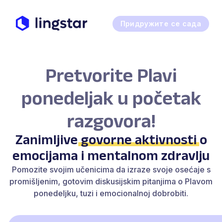
Придружите се сада
Pretvorite Plavi
ponedeljak u početak
razgovora!
Zanimljive
govorne aktivnosti
o
emocijama i mentalnom zdravlju
Pomozite svojim učenicima da izraze svoje osećaje s
promišljenim, gotovim diskusijskim pitanjima o Plavom
ponedeljku, tuzi i emocionalnoj dobrobiti.