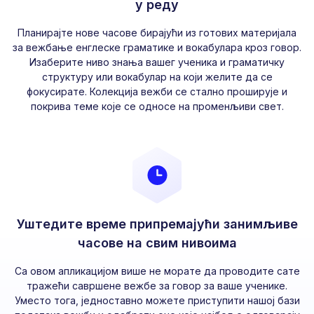
у реду
Планирајте нове часове бирајући из готових материјала
за вежбање енглеске граматике и вокабулара кроз говор.
Изаберите ниво знања вашег ученика и граматичку
структуру или вокабулар на који желите да се
фокусирате. Колекција вежби се стално проширује и
покрива теме које се односе на променљиви свет.
Уштедите време припремајући занимљиве
часове на свим нивоима
Са овом апликацијом више не морате да проводите сате
тражећи савршене вежбе за говор за ваше ученике.
Уместо тога, једноставно можете приступити нашој бази