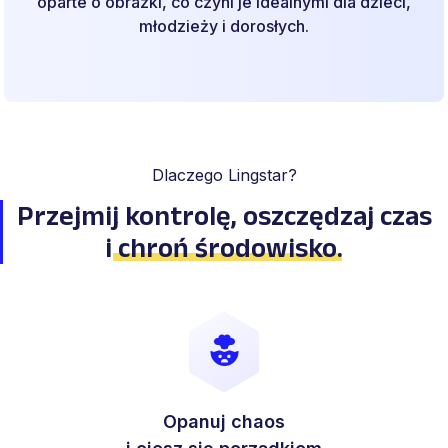
oparte o obrazki, co czyni je idealnymi dla dzieci,
młodzieży i dorosłych.
Dlaczego Lingstar?
Przejmij kontrolę, oszczędzaj
czas
i
chroń środowisko
.
Opanuj chaos