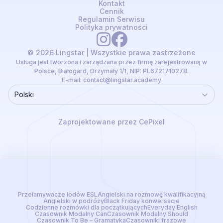
Kontakt
Cennik
Regulamin Serwisu
Polityka prywatności
© 2026 Lingstar | Wszystkie prawa zastrzeżone
Usługa jest tworzona i zarządzana przez firmę zarejestrowaną w
Polsce, Białogard, Drzymały 1/1, NIP: PL6721710278.
E-mail:
contact@lingstar.academy
Polski
Language
Zaprojektowane przez CePixel
Przełamywacze lodów ESL
Angielski na rozmowę kwalifikacyjną
Angielski w podróży
Black Friday konwersacje
Codzienne rozmówki dla początkujących
Everyday English
Czasownik Modalny Can
Czasownik Modalny Should
Czasownik To Be – Gramatyka
Czasowniki frazowe