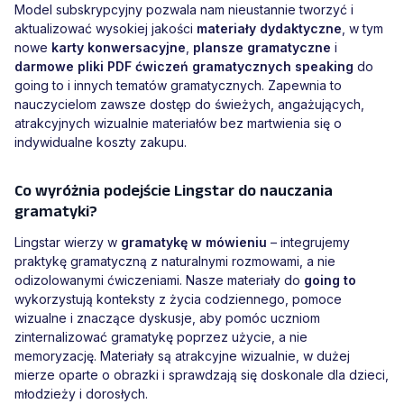
Model subskrypcyjny pozwala nam nieustannie tworzyć i
aktualizować wysokiej jakości
materiały dydaktyczne
, w tym
nowe
karty konwersacyjne
,
plansze gramatyczne
i
darmowe pliki PDF ćwiczeń gramatycznych speaking
do
going to i innych tematów gramatycznych. Zapewnia to
nauczycielom zawsze dostęp do świeżych, angażujących,
atrakcyjnych wizualnie materiałów bez martwienia się o
indywidualne koszty zakupu.
Co wyróżnia podejście Lingstar do nauczania
gramatyki?
Lingstar wierzy w
gramatykę w mówieniu
– integrujemy
praktykę gramatyczną z naturalnymi rozmowami, a nie
odizolowanymi ćwiczeniami. Nasze materiały do
going to
wykorzystują konteksty z życia codziennego, pomoce
wizualne i znaczące dyskusje, aby pomóc uczniom
zinternalizować gramatykę poprzez użycie, a nie
memoryzację. Materiały są atrakcyjne wizualnie, w dużej
mierze oparte o obrazki i sprawdzają się doskonale dla dzieci,
młodzieży i dorosłych.