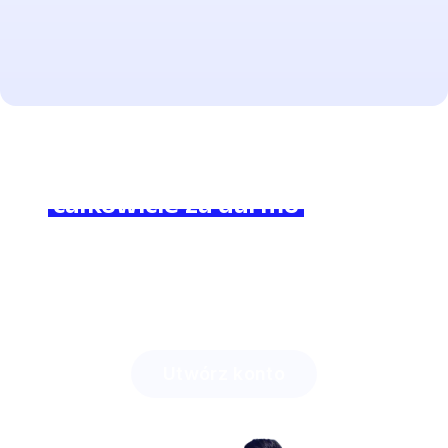
Brzmi interesująco?
Dołącz do nas
całkowicie za darmo
i poczuj
różnicę!
Zobacz, ile czasu zaoszczędzisz z Lingstar
i jak
zaciekawisz swoich uczniów.
Utwórz konto