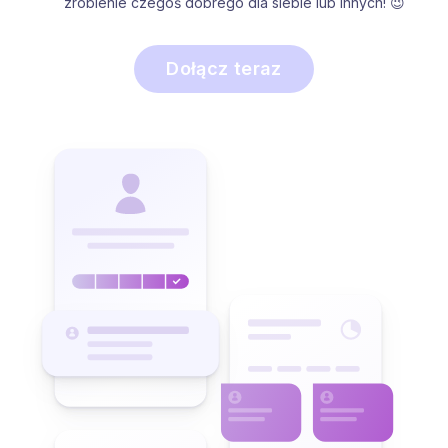
zrobienie czegoś dobrego dla siebie lub innych! 😉
Dołącz teraz