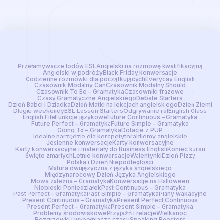
Przełamywacze lodów ESL
Angielski na rozmowę kwalifikacyjną
Angielski w podróży
Black Friday konwersacje
Codzienne rozmówki dla początkujących
Everyday English
Czasownik Modalny Can
Czasownik Modalny Should
Czasownik To Be – Gramatyka
Czasowniki frazowe
Czasy Gramatyczne Angielskiego
Debate Starters
Dzień Babci i Dziadka
Dzień Matki na lekcjach angielskiego
Dzień Ziemi
Długie weekendy
ESL Lesson Starters
Odgrywanie ról
English Class
English File
Funkcje językowe
Future Continuous – Gramatyka
Future Perfect – Gramatyka
Future Simple – Gramatyka
Going To – Gramatyka
Dotacje z PUP
Idealne narzędzie dla korepetytora
Idiomy angielskie
Jesienne konwersacje
Karty konwersacyjne
Karty konwersacyjne i materiały do Business English
Koniec kursu
Święto zmarłych
Letnie konwersacje
Walentynki
Dzień Pizzy
Polska i Dzień Niepodległości
Matura dwujęzyczna z języka angielskiego
Międzynarodowy Dzień Języka Angielskiego
Mowa zależna – Gramatyka
Konwersacje na Halloween
Niebieski Poniedziałek
Past Continuous – Gramatyka
Past Perfect – Gramatyka
Past Simple – Gramatyka
Plany wakacyjne
Present Continuous – Gramatyka
Present Perfect Continuous
Present Perfect – Gramatyka
Present Simple – Gramatyka
Problemy środowiskowe
Przyjaźń i relacje
Wielkanoc
Rozgrzewki i wypełniacze czasu
Speaking Boosters