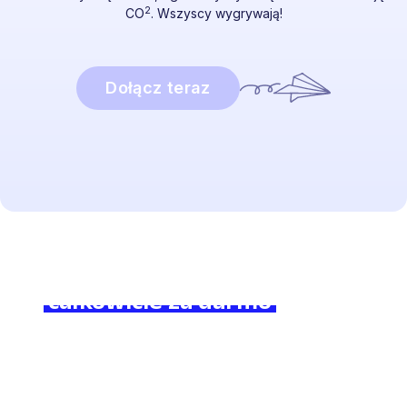
2
CO
. Wszyscy wygrywają!
Dołącz teraz
Brzmi interesująco?
Dołącz do nas
całkowicie za darmo
i poczuj
różnicę!
Zobacz, ile czasu zaoszczędzisz z Lingstar
i jak
zaciekawisz swoich uczniów.