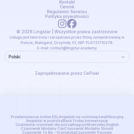
Kontakt
Cennik
Regulamin Serwisu
Polityka prywatności
© 2026 Lingstar | Wszystkie prawa zastrzeżone
Usługa jest tworzona i zarządzana przez firmę zarejestrowaną w
Polsce, Białogard, Drzymały 1/1, NIP: PL6721710278.
E-mail:
contact@lingstar.academy
Polski
Language
Zaprojektowane przez CePixel
Przełamywacze lodów ESL
Angielski na rozmowę kwalifikacyjną
Angielski w podróży
Black Friday konwersacje
Codzienne rozmówki dla początkujących
Everyday English
Czasownik Modalny Can
Czasownik Modalny Should
Czasownik To Be – Gramatyka
Czasowniki frazowe