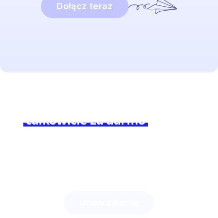
Dołącz teraz
Brzmi interesująco?
Dołącz do nas
całkowicie za darmo
i poczuj
różnicę!
Zobacz, ile czasu zaoszczędzisz z Lingstar
i jak
zaciekawisz swoich uczniów.
Utwórz konto