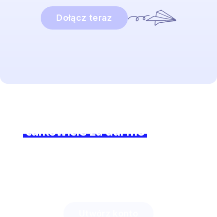
Dołącz teraz
Brzmi interesująco?
Dołącz do nas
całkowicie za darmo
i poczuj
różnicę!
Zobacz, ile czasu zaoszczędzisz z Lingstar
i jak
zaciekawisz swoich uczniów.
Utwórz konto