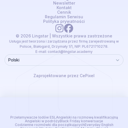
Newsletter
Kontakt
Cennik
Regulamin Serwisu
Polityka prywatności
© 2026 Lingstar | Wszystkie prawa zastrzeżone
Usługa jest tworzona i zarządzana przez firmę zarejestrowaną w
Polsce, Białogard, Drzymały 1/1, NIP: PL6721710278.
E-mail:
contact@lingstar.academy
Polski
Language
Zaprojektowane przez CePixel
Przełamywacze lodów ESL
Angielski na rozmowę kwalifikacyjną
Angielski w podróży
Black Friday konwersacje
Codzienne rozmówki dla początkujących
Everyday English