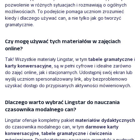
pozwolenie w różnych sytuacjach i rozmawiają o ogólnych
możliwościach. To podejście pomaga uczniom zrozumieć
kiedy i dlaczego używać can, a nie tylko jak go tworzyć
gramatycznie.
Czy mogę używać tych materiałów w zajęciach
online?
Tak! Wszystkie materiały Lingstar, w tym
tabele gramatyczne
i
karty konwersacyjne
, są w pełni cyfrowe i idealne zarówno
do zajęć online, jak i stacjonarnych. Udostępnij swój ekran lub
wyślij uczniom spersonalizowany link, aby bezproblemowo
uzyskać dostęp do przypisanych aktywności mówieniowych.
Dlaczego warto wybrać Lingstar do nauczania
czasownika modalnego can?
Lingstar oferuje kompletny pakiet
materiałów dydaktycznych
do czasownika modalnego can, w tym
darmowe karty
konwersacyjne
,
tabele gramatyczne
i
ćwiczenia
mówieniowe
. Przekształcamy nauczanie gramatyki z nudnych