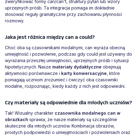
zweryfikować formy can/can't, struktury pytań lub wzory
uprzejmych próśb. Ta integracja pomaga im dokładnie
stosować reguły gramatyczne przy zachowaniu płynności
rozmowy.
Jaka jest różnica między can a could?
Choć oba są czasownikami modalnymi, can wyraża obecną
umiejętność i pozwolenie, podczas gdy could jest używany do
wyrażania przeszłej umiejętności, uprzejmych próśb i sytuacji
hipotetycznych. Nasze
materiały dydaktyczne
obejmują
aktywności porównawcze i
karty konwersacyjne
, które
pomagają uczniom zrozumieć i ćwiczyć oba czasowniki
modalne, rozpoznając, kiedy każdy z nich jest odpowiedni.
Czy materiały są odpowiednie dla młodych uczniów?
Tak! Wizualny charakter
czasownika modalnego can w
obrazkach
sprawia, że nasze materiały są szczególnie
skuteczne dla młodych uczniów. Kombinacja obrazów,
prostych podpowiedzi o umiejętnościach i pozwoleniach oraz