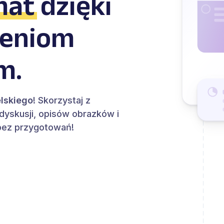
mat
dzięki
zeniom
m.
lskiego
! Skorzystaj z
dyskusji, opisów obrazków i
bez przygotowań!