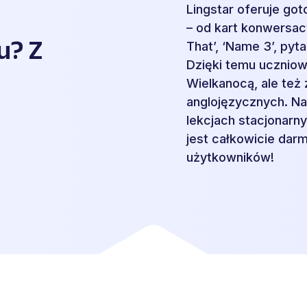
Lingstar oferuje go
– od kart konwersac
u? Z
That’, ‘Name 3’, pyt
Dzięki temu uczniow
Wielkanocą, ale też
anglojęzycznych. Na
lekcjach stacjonarnyc
jest całkowicie dar
użytkowników!