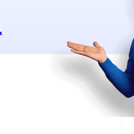
o
,
r