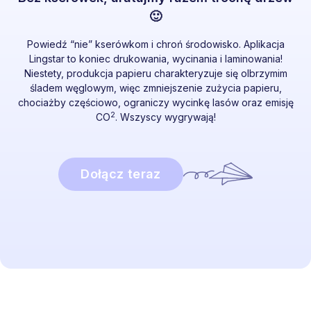
🙂
Powiedź “nie” kserówkom i chroń środowisko. Aplikacja
Lingstar to koniec drukowania, wycinania i laminowania!
Niestety, produkcja papieru charakteryzuje się olbrzymim
śladem węglowym, więc zmniejszenie zużycia papieru,
chociażby częściowo, ograniczy wycinkę lasów oraz emisję
2
CO
. Wszyscy wygrywają!
Dołącz teraz
Brzmi interesująco?