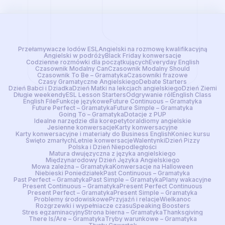
Przełamywacze lodów ESL
Angielski na rozmowę kwalifikacyjną
Angielski w podróży
Black Friday konwersacje
Codzienne rozmówki dla początkujących
Everyday English
Czasownik Modalny Can
Czasownik Modalny Should
Czasownik To Be – Gramatyka
Czasowniki frazowe
Czasy Gramatyczne Angielskiego
Debate Starters
Dzień Babci i Dziadka
Dzień Matki na lekcjach angielskiego
Dzień Ziemi
Długie weekendy
ESL Lesson Starters
Odgrywanie ról
English Class
English File
Funkcje językowe
Future Continuous – Gramatyka
Future Perfect – Gramatyka
Future Simple – Gramatyka
Going To – Gramatyka
Dotacje z PUP
Idealne narzędzie dla korepetytora
Idiomy angielskie
Jesienne konwersacje
Karty konwersacyjne
Karty konwersacyjne i materiały do Business English
Koniec kursu
Święto zmarłych
Letnie konwersacje
Walentynki
Dzień Pizzy
Polska i Dzień Niepodległości
Matura dwujęzyczna z języka angielskiego
Międzynarodowy Dzień Języka Angielskiego
Mowa zależna – Gramatyka
Konwersacje na Halloween
Niebieski Poniedziałek
Past Continuous – Gramatyka
Past Perfect – Gramatyka
Past Simple – Gramatyka
Plany wakacyjne
Present Continuous – Gramatyka
Present Perfect Continuous
Present Perfect – Gramatyka
Present Simple – Gramatyka
Problemy środowiskowe
Przyjaźń i relacje
Wielkanoc
Rozgrzewki i wypełniacze czasu
Speaking Boosters
Stres egzaminacyjny
Strona bierna – Gramatyka
Thanksgiving
There Is/Are – Gramatyka
Tryby warunkowe – Gramatyka