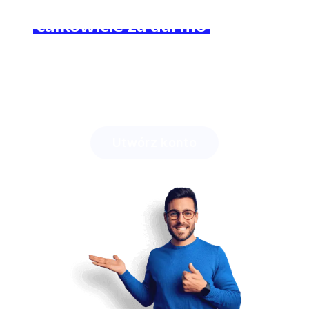
Dołącz do nas
całkowicie za darmo
i poczuj
różnicę!
Zobacz, ile czasu zaoszczędzisz z Lingstar
i jak
zaciekawisz swoich uczniów.
Utwórz konto