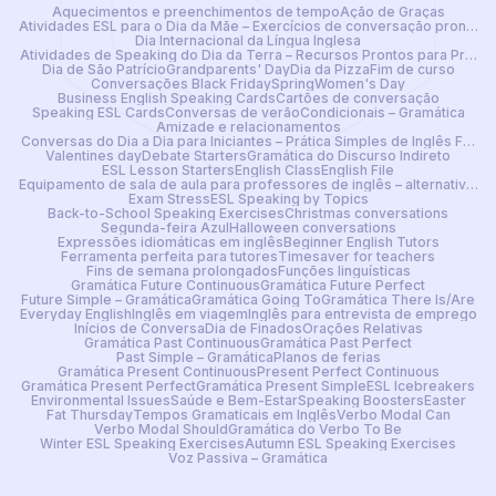
Aquecimentos e preenchimentos de tempo
Ação de Graças
Atividades ESL para o Dia da Mãe – Exercícios de conversação prontos
Dia Internacional da Língua Inglesa
Atividades de Speaking do Dia da Terra – Recursos Prontos para Profes
Dia de São Patrício
Grandparents' Day
Dia da Pizza
Fim de curso
Conversações Black Friday
Spring
Women's Day
Business English Speaking Cards
Cartões de conversação
Speaking ESL Cards
Conversas de verão
Condicionais – Gramática
Amizade e relacionamentos
Conversas do Dia a Dia para Iniciantes – Prática Simples de Inglês Falad
Valentines day
Debate Starters
Gramática do Discurso Indireto
ESL Lesson Starters
English Class
English File
Equipamento de sala de aula para professores de inglês – alternativa dig
Exam Stress
ESL Speaking by Topics
Back-to-School Speaking Exercises
Christmas conversations
Segunda-feira Azul
Halloween conversations
Expressões idiomáticas em inglês
Beginner English Tutors
Ferramenta perfeita para tutores
Timesaver for teachers
Fins de semana prolongados
Funções linguísticas
Gramática Future Continuous
Gramática Future Perfect
Future Simple – Gramática
Gramática Going To
Gramática There Is/Are
Everyday English
Inglês em viagem
Inglês para entrevista de emprego
Inícios de Conversa
Dia de Finados
Orações Relativas
Gramática Past Continuous
Gramática Past Perfect
Past Simple – Gramática
Planos de ferias
Gramática Present Continuous
Present Perfect Continuous
Gramática Present Perfect
Gramática Present Simple
ESL Icebreakers
Environmental Issues
Saúde e Bem-Estar
Speaking Boosters
Easter
Fat Thursday
Tempos Gramaticais em Inglês
Verbo Modal Can
Verbo Modal Should
Gramática do Verbo To Be
Winter ESL Speaking Exercises
Autumn ESL Speaking Exercises
Voz Passiva – Gramática