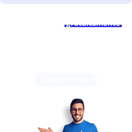
Pronto para começar?
Junte-se a nós
gratuitamente
hoje e faça a diferença!
Descubra quanto tempo você pode economizar com
a Lingstar
e como pode envolver seus alunos
facilmente.
Criar uma conta