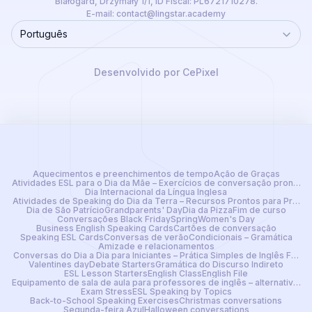
Białogard, Drzymały 1/1, ID Fiscal: PL6721710278.
E-mail:
contact@lingstar.academy
Português
Language
Desenvolvido por CePixel
Aquecimentos e preenchimentos de tempo
Ação de Graças
Atividades ESL para o Dia da Mãe – Exercícios de conversação prontos
Dia Internacional da Língua Inglesa
Atividades de Speaking do Dia da Terra – Recursos Prontos para Profes
Dia de São Patrício
Grandparents' Day
Dia da Pizza
Fim de curso
Conversações Black Friday
Spring
Women's Day
Business English Speaking Cards
Cartões de conversação
Speaking ESL Cards
Conversas de verão
Condicionais – Gramática
Amizade e relacionamentos
Conversas do Dia a Dia para Iniciantes – Prática Simples de Inglês Falad
Valentines day
Debate Starters
Gramática do Discurso Indireto
ESL Lesson Starters
English Class
English File
Equipamento de sala de aula para professores de inglês – alternativa dig
Exam Stress
ESL Speaking by Topics
Back-to-School Speaking Exercises
Christmas conversations
Segunda-feira Azul
Halloween conversations