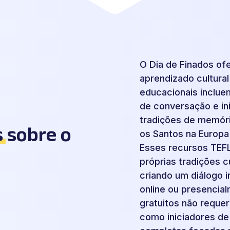
O Dia de Finados of
aprendizado cultura
educacionais inclue
de conversação e in
tradições de memóri
s
sobre o
os Santos na Europa
Esses recursos TEFL
próprias tradições 
criando um diálogo in
online ou presencia
gratuitos não reque
como iniciadores de