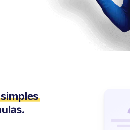
ente.
 simples
aulas.