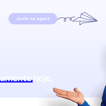
Junte-se agora
tamente
hoje,
izar com a Lingstar