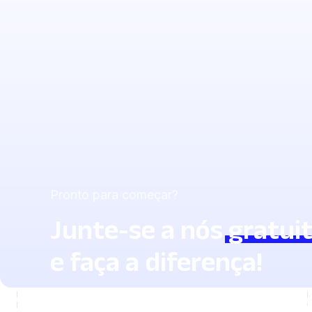
Pronto para começar?
Junte-se a nós
gratui
e faça a diferença!
Descubra quanto tempo você pode econom