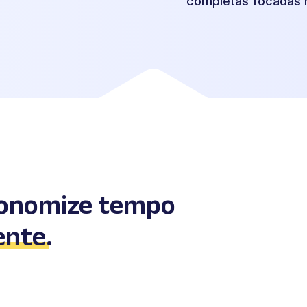
completas focadas 
conomize tempo
ente
.