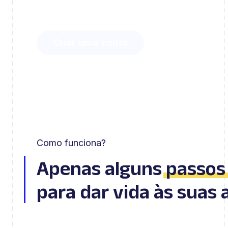
e como pode envolver seus alunos facilm
Criar uma conta
Como funciona?
Apenas alguns
passos
para dar vida às suas 