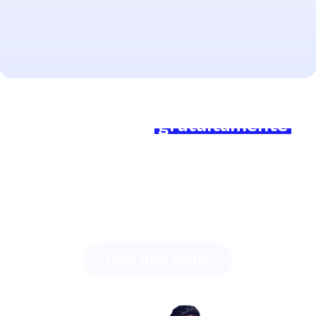
Pronto para começar?
Junte-se a nós
gratuitamente
hoje e faça a diferença!
Descubra quanto tempo você pode economizar com
a Lingstar
e como pode envolver seus alunos
facilmente.
Criar uma conta