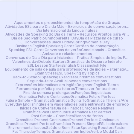
Aquecimentos e preenchimentos de tempo
Ação de Graças
Atividades ESL para o Dia da Mãe – Exercícios de conversação prontos
Dia Internacional da Língua Inglesa
Atividades de Speaking do Dia da Terra – Recursos Prontos para Profes
Dia de São Patrício
Grandparents' Day
Dia da Pizza
Fim de curso
Conversações Black Friday
Spring
Women's Day
Business English Speaking Cards
Cartões de conversação
Speaking ESL Cards
Conversas de verão
Condicionais – Gramática
Amizade e relacionamentos
Conversas do Dia a Dia para Iniciantes – Prática Simples de Inglês Falad
Valentines day
Debate Starters
Gramática do Discurso Indireto
ESL Lesson Starters
English Class
English File
Equipamento de sala de aula para professores de inglês – alternativa dig
Exam Stress
ESL Speaking by Topics
Back-to-School Speaking Exercises
Christmas conversations
Segunda-feira Azul
Halloween conversations
Expressões idiomáticas em inglês
Beginner English Tutors
Ferramenta perfeita para tutores
Timesaver for teachers
Fins de semana prolongados
Funções linguísticas
Gramática Future Continuous
Gramática Future Perfect
Future Simple – Gramática
Gramática Going To
Gramática There Is/Are
Everyday English
Inglês em viagem
Inglês para entrevista de emprego
Inícios de Conversa
Dia de Finados
Orações Relativas
Gramática Past Continuous
Gramática Past Perfect
Past Simple – Gramática
Planos de ferias
Gramática Present Continuous
Present Perfect Continuous
Gramática Present Perfect
Gramática Present Simple
ESL Icebreakers
Environmental Issues
Saúde e Bem-Estar
Speaking Boosters
Easter
Fat Thursday
Tempos Gramaticais em Inglês
Verbo Modal Can