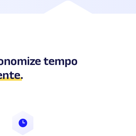
conomize tempo
ente
.