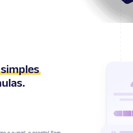
 simples
aulas.
ome e e-mail, e pronto! Sem