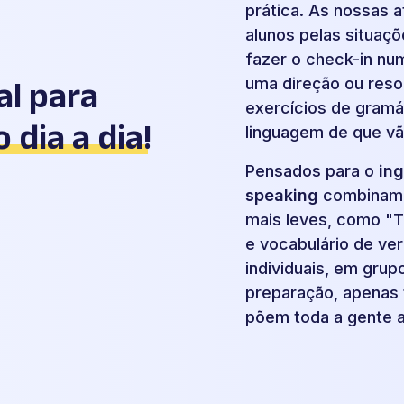
prática. As nossas 
alunos pelas situaç
fazer o check-in num
uma direção ou reso
al para
exercícios de gramát
o dia a dia
!
linguagem de que vã
Pensados para o
ing
speaking
combinam 
mais leves, como "Th
e vocabulário de ve
individuais, em gru
preparação, apenas
põem toda a gente a 