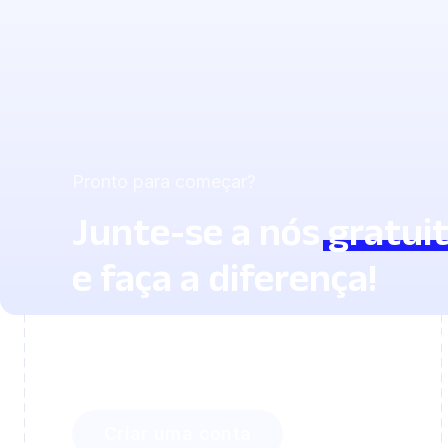
Pronto para começar?
Junte-se a nós
gratui
e faça a diferença!
Descubra quanto tempo você pode econom
e como pode envolver seus alunos facilm
Criar uma conta