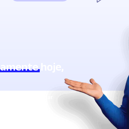
tamente
hoje,
izar com a Lingstar
ente.